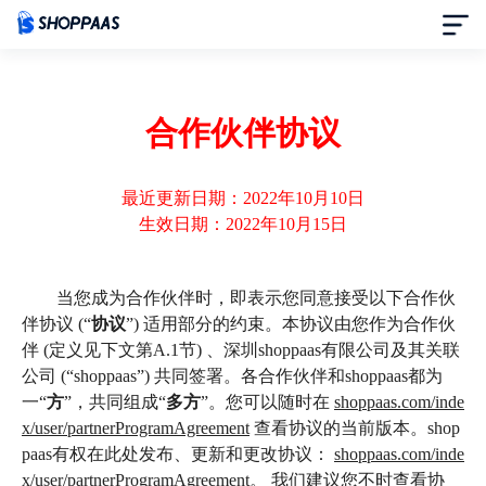
首页
合作伙伴协议
定价
最近更新日期：2022年10月10日
模板中心
生效日期：2022年10月15日
资讯中心
当您成为合作伙伴时，即表示您同意接受以下合作伙
伴协议 (“
协议
”) 适用部分的约束。本协议由您作为合作伙
合作伙伴
伴 (定义见下文第A.1节) 、深圳shoppaas有限公司及其关联
公司 (“shoppaas”) 共同签署。各合作伙伴和shoppaas都为
帮助中心
一“
方
”，共同组成“
多方
”。您可以随时在
shoppaas.com/inde
x/user/partnerProgramAgreement
查看协议的当前版本。shop
paas有权在此处发布、更新和更改协议：
shoppaas.com/inde
了解我们
x/user/partnerProgramAgreement
。 我们建议您不时查看协