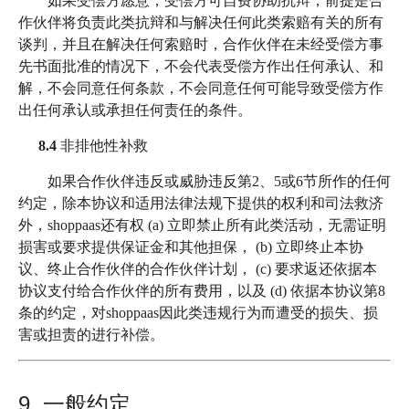
如果受偿方愿意，受偿方可自费协助抗辩，前提是合
作伙伴将负责此类抗辩和与解决任何此类索赔有关的所有
谈判，并且在解决任何索赔时，合作伙伴在未经受偿方事
先书面批准的情况下，不会代表受偿方作出任何承认、和
解，不会同意任何条款，不会同意任何可能导致受偿方作
出任何承认或承担任何责任的条件。
8.4
非排他性补救
如果合作伙伴违反或威胁违反第2、5或6节所作的任何
约定，除本协议和适用法律法规下提供的权利和司法救济
外，shoppaas还有权 (a) 立即禁止所有此类活动，无需证明
损害或要求提供保证金和其他担保， (b) 立即终止本协
议、终止合作伙伴的合作伙伴计划， (c) 要求返还依据本
协议支付给合作伙伴的所有费用，以及 (d) 依据本协议第8
条的约定，对shoppaas因此类违规行为而遭受的损失、损
害或担责的进行补偿。
9. 一般约定