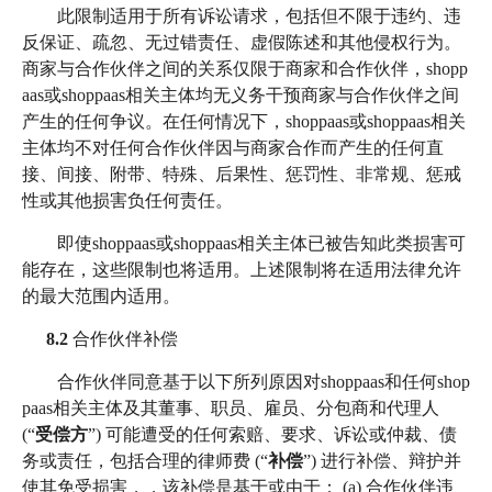
此限制适用于所有诉讼请求，包括但不限于违约、违
反保证、疏忽、无过错责任、虚假陈述和其他侵权行为。
商家与合作伙伴之间的关系仅限于商家和合作伙伴，shopp
aas或shoppaas相关主体均无义务干预商家与合作伙伴之间
产生的任何争议。在任何情况下，shoppaas或shoppaas相关
主体均不对任何合作伙伴因与商家合作而产生的任何直
接、间接、附带、特殊、后果性、惩罚性、非常规、惩戒
性或其他损害负任何责任。
即使shoppaas或shoppaas相关主体已被告知此类损害可
能存在，这些限制也将适用。上述限制将在适用法律允许
的最大范围内适用。
8.2
合作伙伴补偿
合作伙伴同意基于以下所列原因对shoppaas和任何shop
paas相关主体及其董事、职员、雇员、分包商和代理人
(“
受偿方
”) 可能遭受的任何索赔、要求、诉讼或仲裁、债
务或责任，包括合理的律师费 (“
补偿
”) 进行补偿、辩护并
使其免受损害，，该补偿是基于或由于： (a) 合作伙伴违