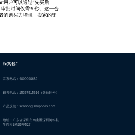
art用户可以通过“先买后
，审批时间仅需30秒。这一合
者的购买力增强，卖家的销
联系我们
联系电话：4000990662
销售电话：15387515816（微信同号）
产品反馈：service@shoppaas.com
地址：广东省深圳市南山区深圳湾科技
生态园9栋B5座527