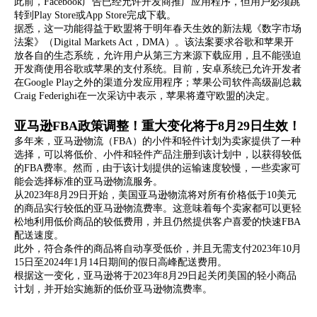
此前，Facebook广告已经允许开发商推广应用程序，但用户必须跳
简体中文
转到Play Store或App Store完成下载。
据悉，这一功能得益于欧盟将于明年春天生效的新法规《数字市场
法案》（Digital Markets Act，DMA）。该法案要求谷歌和苹果开
放各自的生态系统，允许用户从第三方来源下载应用，且不能强迫
登录
免费使用
开发商使用谷歌或苹果的支付系统。目前，安卓系统已允许开发者
在Google Play之外的渠道分发应用程序；苹果公司软件高级副总裁
Craig Federighi在一次采访中表示，苹果将遵守欧盟的决定
。
亚马逊FBA政策调整！重大变化将于8月29日生效！
多年来，亚马逊物流（FBA）的小件和轻件计划为卖家提供了一种
选择，可以将低价、小件和轻件产品注册到该计划中，以获得较低
的FBA费率。然而，由于该计划提供的运输速度较慢，一些卖家可
能会选择标准的亚马逊物流服务。
从2023年8月29日开始，美国亚马逊物流将对所有价格低于10美元
的商品实行较低的亚马逊物流费率。这意味着每个卖家都可以更轻
松地利用低价商品的较低费用，并且仍然提供客户喜爱的快速FBA
配送速度。
此外，符合条件的商品将自动享受低价，并且无需支付2023年10月
15日至2024年1月14日期间的假日高峰配送费用。
根据这一变化，亚马逊将于2023年8月29日起关闭美国的轻小商品
计划，并开始实施新的低价亚马逊物流费率。