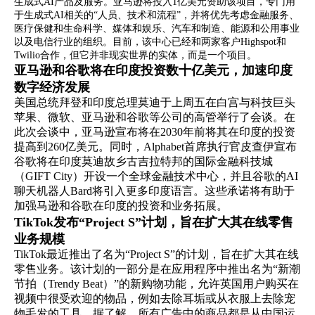
生成式AI产品及服务。亚马逊将投入1亿美元资助该项目，专门用
简体中文
于生成式AI相关的“人员、技术和流程”，并将优先考虑金融服务、
医疗保健和生命科学、媒体和娱乐、汽车和制造、能源和公用事业
以及电信行业的组织。目前，该中心已经和两家客户Highspot和
Twilio合作，但它并非现实世界的实体，而是一个项目。
登录
免费使用
亚马逊和谷歌将在印度投资数十亿美元，加速印度
数字经济发展
美国总统拜登和印度总理莫迪于上周五在白宫与科技巨头
苹果、微软、亚马逊和谷歌等公司的高管举行了会谈。在
此次会谈中，亚马逊宣布将在2030年前将其在印度的投资
提高到260亿美元。同时，Alphabet首席执行官皮查伊宣布
谷歌将在印度莫迪故乡古吉拉特邦的国际金融科技城
（GIFT City）开设一个全球金融技术中心，并且谷歌的AI
聊天机器人Bard将引入更多印度语言。这些承诺将有助于
加强马逊和谷歌在印度的投资和业务拓展。
TikTok发布“Project S”计划，旨在扩大其在线零售
业务规模
TikTok最近推出了名为“Project S”的计划，旨在扩大其在线
零售业务。该计划的一部分是在应用程序中推出名为“新潮
节拍（Trendy Beat）”的新购物功能，允许英国用户购买在
视频中很受欢迎的物品，例如去除耳垢或从衣服上去除宠
物毛发的工具。据了解，所有广告中的商品都是从中国运