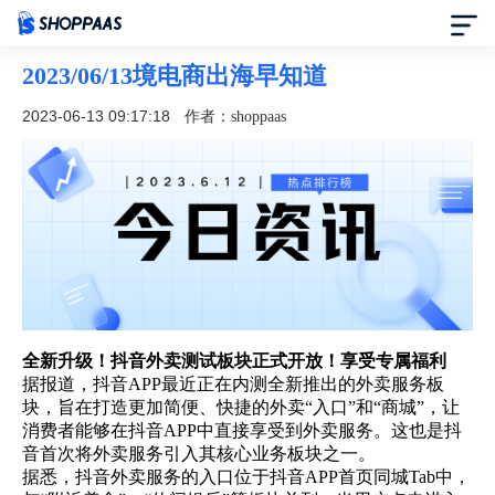
2023/06/13境电商出海早知道
首页
2023-06-13 09:17:18
作者：shoppaas
定价
模板中心
资讯中心
合作伙伴
全新升级！抖音外卖测试板块正式开放！享受专属福利
据报道，抖音
APP
最近正在内测全新推出的外卖服务板
帮助中心
块，旨在打造更加简便、快捷的外卖“入口”和“商城”，让
消费者能够在抖音
APP
中直接享受到外卖服务。这也是抖
音首次将外卖服务引入其核心业务板块之一。
了解我们
据悉，抖音外卖服务的入口位于抖音
APP
首页同城
Tab
中，