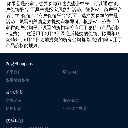
如果您是商家，想要参与到这次盛会中来，可以通过“商
户促销平台”工具来提报宝贝参加活动。登录
Wish
商户平台
后，在“促销”
-
“商户促销平台”页面，选择要参加的主题
活动，填写相关信息并提交审核即可。根据
Wish
公告，商
家在商户促销平台设置的折扣率将应用于总价（产品价格
+
运费），这适用于
6
月
12
日及之后提交的促销。除周年庆
促销外，
6
月
12
日之前提交的所有促销都遵循折扣率应用于
产品价格的规则。
发现Shoppaas
关于我们
帮助中心
查看装修模板
政策/协议
隐私政策
服务条款
使用协议
合作伙伴协议
联系我们