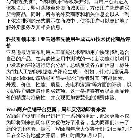
与“附近美食”、“休闲娱乐”等板块并列。当用户点击进入
简体中文
该板块后，即可跳转至外卖商城页面，方便用户挑选购买
所需商品。同时，所有的外卖商家和相关信息会以从上到
下依次排列的形式展示在商城中，使得用户可以更好地了
登录
免费使用
解外卖服务及其相关信息。
科技引领未来！亚马逊率先使用生成式
AI
技术优化商品评
价
亚马逊最近宣布利用人工智能技术帮助用户快速找到适合
自己的产品。在其购物应用中测试的一项新功能可以对用
户发表的评论进行综合分析，总结反馈各方面信息，标注
为“由人工智能根据客户评论生成”。例如，针对儿童玩具
Magic Mixies,
该功能可简要概述消费者对其
"
有趣因素、
外观、价值、性能、质量、充电和渗漏”等方面的评价，以
协助客户确定最佳购买选项。这一举措将有效提高商品评
价的精度与准确性，并实现更加智慧化的消费体验。
Wish
商户促销平台更新，周年庆活动即将来袭
Wish
商户促销平台已进行了一系列的更新，此次更新不仅
为即将到来的周年庆大促做好了准备，也为商家们带来了
新的使用体验。据悉，
Wish
周年庆大促将于
6
月
24
日至
7
月
7
日在全球各地盛大开启，截止时间为
6
月
12
日。