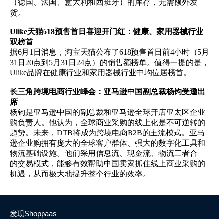
（德国、法国、意大利和西班牙）的库存，无需额外发
简体中文
货。
Ulike天猫618预售首日喜迎开门红：健康、家用器械行业
登录
免费使用
双榜首
据6月1日消息，淘宝天猫公布了618预售首日前4小时（5月
31日20点到5月31日24点）的销售额榜单。值得一提的是，
Ulike品牌在健康行业和家用器械行业中均位居榜首。
长三角跨境电商行业峰会：亚马逊中国副总裁杨钧受邀出
席
杨钧是亚马逊中国的副总裁和亚马逊全球开店亚太区企业
购负责人。他认为，全球商业采购的线上化是不可逆转的
趋势。未来，DTB将成为跨境电商B2B的主流模式。亚马
逊企业购拥有庞大的全球客户群体、强大的数字化工具和
物流基础设施。他们采用信息流、现金流、物流三者合一
的交易模式，能够有效帮助中国卖家抓住线上商业采购的
机遇，从而极大地提升整个行业的效率。
发现Shoppaas