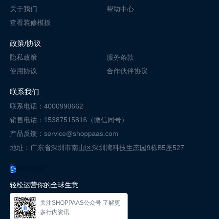
关于我们
帮助中心
查看装修模板
政策/协议
隐私政策
服务条款
使用协议
合作伙伴协议
联系我们
联系电话：4000990662
销售电话：15387515816（微信同号）
产品反馈：service@shoppaas.com
地址：广东省深圳市南山区深圳湾科技
生态园9栋B5座527
轻松运营你的全球生意
关注SHOPPAAS公众号 了解更
多行内资讯