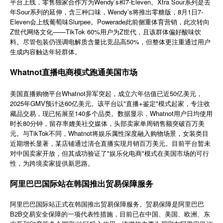
平台上线，零售独家合作方为Wendy’s和7-Eleven。Xtra Sour系列是去
简体中文
年Sour系列的延伸，含三种口味，Wendy’s将推出零糖版，8月1日7-
Eleven会上线葡萄味Slurpee。Powerade此前侧重体育营销，此次转向
Z世代网络文化——TikTok 60%用户为Z世代，且该群体偏好酸味饮
料。尽管包装仍强调电解质含量比竞品高50%，但整体更注重通过用户
登录
免费使用
生成内容触达年轻群体。
Whatnot直播电商模式跑通美国市场
美国直播购物平台Whatnot异军突起，成立六年估值已近50亿美元，
2025年GMV预计达60亿美元。该平台以"直播+鉴定"模式起家，专注收
藏品交易，现已拓展至140多个品类。数据显示，Whatnot用户日均使用
时长80分钟，留存率媲美社交媒体，头部卖家单周销售额突破百万美
元。与TikTok不同，Whatnot将娱乐属性深度融入购物场景，女装类目
近期增长显著，某店铺通过清仓直播实现月销百万美元。目前平台暂未
对中国卖家开放，但其成功验证了"娱乐化电商"模式在美国市场的可行
性，为跨境卖家提供新思路。
阿里巴巴国际站在韩国推出贸易保障服务
阿里巴巴国际站正式在韩国推出贸易保障服务。贸易保障是阿里巴巴
B2B
交易安全保障的一项代表性措施，目前已在中国、美国、欧洲、东