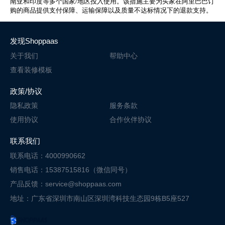
/
南亚和印度等多个国家
地区投入使用。该措施主要为买家在阿里巴巴订
购的商品提供支付保障、运输保障以及质量不达标情况下的退款支持。
发现Shoppaas
关于我们
帮助中心
查看装修模板
政策/协议
隐私政策
服务条款
使用协议
合作伙伴协议
联系我们
联系电话：4000990662
销售电话：15387515816（微信同号）
产品反馈：service@shoppaas.com
地址：广东省深圳市南山区深圳湾科技
生态园9栋B5座527