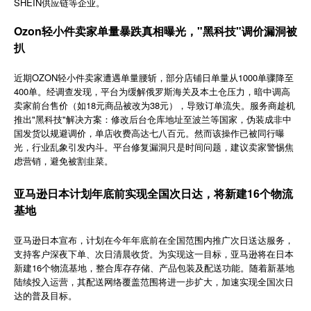
SHEIN供应链等企业。
简体中文
Ozon轻小件卖家单量暴跌真相曝光，"黑科技"调价漏洞被
扒
登录
免费使用
近期OZON轻小件卖家遭遇单量腰斩，部分店铺日单量从1000单骤降至
400单。经调查发现，平台为缓解俄罗斯海关及本土仓压力，暗中调高
卖家前台售价（如18元商品被改为38元），导致订单流失。服务商趁机
推出"黑科技"解决方案：修改后台仓库地址至波兰等国家，伪装成非中
国发货以规避调价，单店收费高达七八百元。然而该操作已被同行曝
光，行业乱象引发内斗。平台修复漏洞只是时间问题，建议卖家警惕焦
虑营销，避免被割韭菜。
亚马逊日本计划年底前实现全国次日达，将新建16个物流
基地
亚马逊日本宣布，计划在今年年底前在全国范围内推广次日送达服务，
支持客户深夜下单、次日清晨收货。为实现这一目标，亚马逊将在日本
新建16个物流基地，整合库存存储、产品包装及配送功能。随着新基地
陆续投入运营，其配送网络覆盖范围将进一步扩大，加速实现全国次日
达的普及目标。