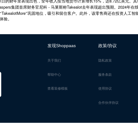
1
15%
8.72
日的财年里表现出色，全年收入按当地货币计算增长
，达
亿美元。其
aspers
-
Takealot
2024
集团首席财务官尼科
马莱斯称
去年表现超出预期。
年在
TakealotMore
“
”
巩固地位，吸引和留住客户。此外，该零售商还在投资人工智
体验。
发现Shoppaas
政策/协议
关于我们
隐私政策
帮助中心
服务条款
查看装修模板
使用协议
合作伙伴协议