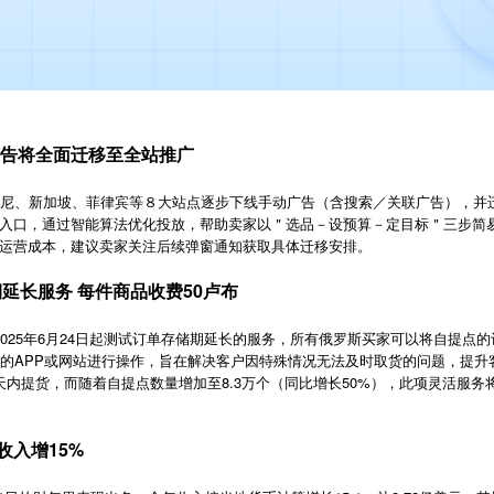
动广告将全面迁移至全站推广
月起在印尼、新加坡、菲律宾等８大站点逐步下线手动广告（含搜索／关联广告），
入口，通过智能算法优化投放，帮助卖家以＂选品－设预算－定目标＂三步简易
运营成本，建议卖家关注后续弹窗通知获取具体迁移安排。
存储期延长服务 每件商品收费50卢布
宣布，将于2025年6月24日起测试订单存储期延长的服务，所有俄罗斯买家可以将自提
台的APP或网站进行操作，旨在解决客户因特殊情况无法及时取货的问题，提
天内提货，而随着自提点数量增加至8.3万个（同比增长50%），此项灵活服务
年收入增15%