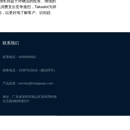
增长得益于对物流的投资、增强的
Takealot
线消费支出竞争激烈，
为捍
能，以更好地了解客户、识别趋
联系我们
联系电话：4000990662
销售电话：15387515816（微信同号）
产品反馈：service@shoppaas.com
地址：广东省深圳市南山区深圳湾科技
生态园9栋B5座527