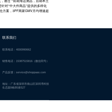
点，通过
“
前期海运测品，后期本土
还针对“中大件商品”提供的多样化
3PF
GMV
仓方案，
商家
月均增速超
联系我们
联系电话：4000990662
销售电话：15387515816（微信同号）
产品反馈：service@shoppaas.com
地址：广东省深圳市南山区深圳湾科技
生态园9栋B5座527