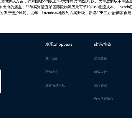
2kg
亚出海解决方案，针对围绕
以上“中大件商品”物流时效、大件运输成本等痛
70%
Lazada
本出海的痛点，菲律宾海运直邮国际段物流因此可节约
物流成本。
Lazada
3PF
/
的供应链护城河。去年，
本地履约方案升级，新增
三方仓
商家自建
发现Shoppaas
政策/协议
关于我们
隐私政策
帮助中心
服务条款
查看装修模板
使用协议
合作伙伴协议