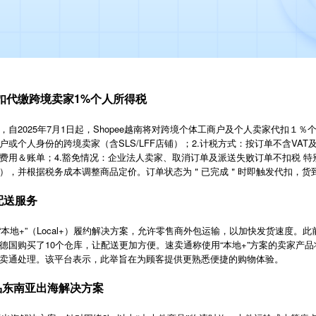
代扣代缴跨境卖家1%个人所得税
2025年7月1日起，Shopee越南将对跨境个体工商户及个人卖家代扣１％个人所
或个人身份的跨境卖家（含SLS/LFF店铺）；2.计税方式：按订单不含VAT及
费用＆账单；4.豁免情况：企业法人卖家、取消订单及派送失败订单不扣税 
），并根据税务成本调整商品定价。订单状态为＂已完成＂时即触发代扣，货到付
配送服务
洲推出“本地+”（Local+）履约解决方案，允许零售商外包运输，以加快发货速度
德国购买了10个仓库，让配送更加方便。速卖通称使用“本地+”方案的卖家产
卖通处理。该平台表示，此举旨在为顾客提供更熟悉便捷的购物体验。
商品东南亚出海解决方案