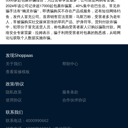
多起包裹诈骗报告，为过去各季度最多，公司敦促网购者警惕。
2024
17000
40%
年该公司记录超
起包裹诈骗案，
集中在巴生谷。常见诈
骗手法有“幽灵诈骗”，即诱骗购买不存在产品或服务，还有短信网络钓
-
鱼，发件人冒充公司。首席销售官法里斯
马斯万称，受害者多为老年
人，常被骗购买社交媒体宣传的草药产品、护身符等。货到付款诈骗
中，犯罪分子冒充送货人员，称包裹由受害者家人订购以骗取付款。网
-
络安全专家雷蒙
拉姆表示，骗子利用受害者对包裹的熟悉感，从暗网
论坛获取个人数据实施诈骗。
发现Shoppaas
关于我们
帮助中心
查看装修模板
政策/协议
隐私政策
服务条款
使用协议
合作伙伴协议
联系我们
联系电话：4000990662