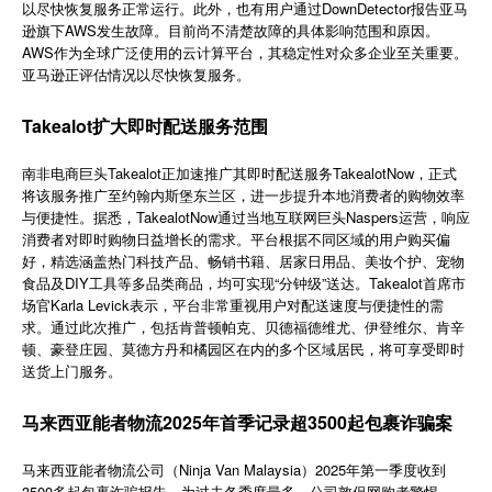
以尽快恢复服务正常运行。此外，也有用户通过DownDetector报告亚马
简体中文
逊旗下AWS发生故障。目前尚不清楚故障的具体影响范围和原因。
AWS作为全球广泛使用的云计算平台，其稳定性对众多企业至关重要。
亚马逊正评估情况以尽快恢复服务。
登录
免费使用
Takealot扩大即时配送服务范围
南非电商巨头Takealot正加速推广其即时配送服务TakealotNow，正式
将该服务推广至约翰内斯堡东兰区，进一步提升本地消费者的购物效率
与便捷性。据悉，TakealotNow通过当地互联网巨头Naspers运营，响应
消费者对即时购物日益增长的需求。平台根据不同区域的用户购买偏
好，精选涵盖热门科技产品、畅销书籍、居家日用品、美妆个护、宠物
食品及DIY工具等多品类商品，均可实现“分钟级”送达。Takealot首席市
场官Karla Levick表示，平台非常重视用户对配送速度与便捷性的需
求。通过此次推广，包括肯普顿帕克、贝德福德维尤、伊登维尔、肯辛
顿、豪登庄园、莫德方丹和橘园区在内的多个区域居民，将可享受即时
送货上门服务。
马来西亚能者物流2025年首季记录超3500起包裹诈骗案
Ninja Van Malaysia
2025
马来西亚能者物流公司（
）
年第一季度收到
3500