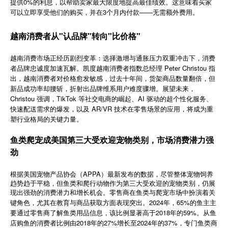
提供0%的利息，以帮助卖家最大限度地提高最佳绩效。这意味着买家
简体中文
可以立即享受他们的购买，并在3个月内付款——无需额外费用。
越南消费者从"认品牌"转向"比价格"
登录
免费使用
越南消费市场正经历剧烈变革：选择激增与通胀压力双重冲击下，消费
者品牌忠诚度加速瓦解。凯度越南消费者指数总经理 Peter Christou 指
出，越南消费者对价格愈发敏感，过去十年间，货架商品数量翻倍，但
新品成功率却腰斩，折射出品牌维系用户难度骤增。展望未来，
Christou 强调，TikTok 等社交电商的崛起、AI 驱动的超个性化服务、
快速配送需求的爆发，以及 AR/VR 技术在零售场景的应用，将成为重
塑行业格局的关键力量。
鱼类爬宠成美国第三大受欢迎宠物类别，市场消费潜力强
劲
APPA
根据美国宠物产品协会（
）最新发布的数据，尽管整体宠物饲养
趋势趋于平稳，但鱼类和爬行动物作为第三大受欢迎的宠物类别，仍展
现出强劲的消费潜力和增长机会。零售商在鱼类与爬宠市场中扮演着关
2024
65%
键角色，尤其在教育与商品获取方面表现突出。
年，
的鱼主主
2018
59%
要通过零售商了解鱼类用品信息，该比例显著高于
年的
。从鱼
2018
27%
2024
37%
店购鱼的消费者比例由
年的
增长至
年的
，专门鱼类商