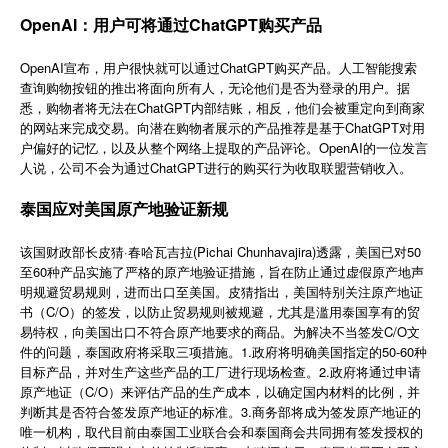
简体中文
OpenAI：用户可将通过ChatGPT购买产品
OpenAI宣布，用户很快就可以通过ChatGPT购买产品。人工智能搜索
登录
免费使用
查询购物按钮的推出将面向所有人，无论他们是否为登录的用户。据
悉，购物者将无法在ChatGPT内部结账，相反，他们会被重定向到商家
的网站来完成交易。向潜在购物者展示的产品推荐是基于ChatGPT对用
户偏好的记忆，以及从整个网络上提取的产品评论。OpenAI的一位发言
人说，公司不会为通过ChatGPT进行的购买行为收取联盟营销收入。
泰国应对美国原产地验证新规
该国财政部长皮猜·春哈瓦吉拉(Pichai Chunhavajira)透露，美国已对50
至60种产品实施了严格的原产地验证措施，旨在防止通过虚假原产地声
明规避贸易规则，进而出口至美国。皮猜指出，美国特别关注原产地证
书（C/O）的签发，以防止贸易规则被规避，尤其是滥用泰国享有的贸
易特权，向美国出口不符合原产地要求的商品。为解决不当签发C/O文
件的问题，泰国政府将采取三项措施。1.政府将明确美国指定的50-60种
目标产品，并对生产这些产品的工厂进行现场检查。2.政府将通过申请
原产地证（C/O）来评估产品的生产成本，以确定国内材料的比例，并
判断其是否符合签发原产地证的标准。3.商务部将成为签发原产地证的
唯一机构，取代目前由泰国工业联合会和泰国商会共同拥有签发授权的