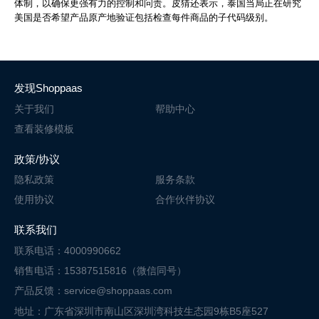
体制，以确保更强有力的控制和问责。皮猜还表示，泰国当局正在研究
美国是否希望产品原产地验证包括检查每件商品的子代码级别。
发现Shoppaas
关于我们
帮助中心
查看装修模板
政策/协议
隐私政策
服务条款
使用协议
合作伙伴协议
联系我们
联系电话：4000990662
销售电话：15387515816（微信同号）
产品反馈：service@shoppaas.com
地址：广东省深圳市南山区深圳湾科技
生态园9栋B5座527