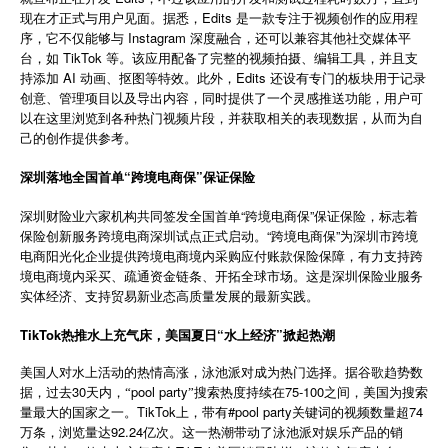
现在才正式与用户见面。据悉，Edits 是一款专注于视频创作的应用程
简体中文
序，它不仅能够与 Instagram 深度融合，还可以兼容其他社交媒体平
台，如 TikTok 等。该应用配备了完整的视频拍摄、编辑工具，并且支
持添加 AI 动画、抠图等特效。此外，Edits 还设有专门的板块用于记录
登录
免费使用
创意、管理项目以及导出内容，同时提供了一个灵感推送功能，用户可
以在这里浏览到各种热门视频片段，并获取相关的表现数据，从而为自
己的创作提供参考。
深圳落地全国首单“跨境电商保”保证保险
深圳财险业六家机构共同签发全国首单“跨境电商保”保证保险，标志着
保险创新服务跨境电商深圳试点正式启动。“跨境电商保”为深圳市跨境
电商阳光化企业提供跨境电商境内采购应付账款保险保障，有力支持跨
境电商境内采买、疏通资金链条、开拓全球市场。这是深圳保险业服务
实体经济、支持贸易新业态高质量发展的最新实践。
TikTok热推水上充气床，美国夏日“水上经济”掀起热潮
美国人对水上活动的热情高涨，泳池派对成为热门选择。据谷歌趋势数
30
pool party
75-100
据，过去
天内，“
”
搜索热度持续在
之间，美国为搜索
TikTok
#pool party
74
量最大的国家之一。
上，带有
关键词的视频数量超
92.24
万条，浏览量达
亿次。这一热潮带动了泳池派对娱乐产品的销