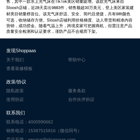
TikTok
售，其中一款水上充气床在
美区销量陡增。该款充气床来自
Sloosh
28
9883
30
店铺，近
天卖出
件，销售额超
万美元，登上美区家装建
9
材类目销量榜首位。该充气床舒适、安全、简约且便捷，共有
种颜色
Sloosh
可选，收纳储存方便。
店铺利用价格梯度、达人带货和精准内容
营销，成功捞金。随着气温上升，跨境卖家可把握商机，但需注意产品
质量安全检测和认证要求，谨防产品不合规而下架。
发现Shoppaas
关于我们
帮助中心
查看装修模板
政策/协议
隐私政策
服务条款
使用协议
合作伙伴协议
联系我们
联系电话：4000990662
销售电话：15387515816（微信同号）
产品反馈：service@shoppaas.com