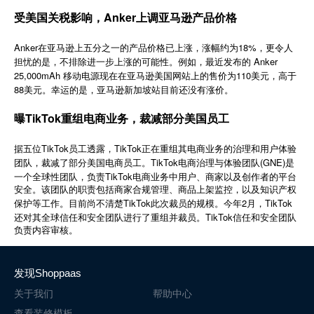
简体中文
受美国关税影响，Anker上调亚马逊产品价格
Anker在亚马逊上五分之一的产品价格已上涨，涨幅约为18%，更令人
登录
免费使用
担忧的是，不排除进一步上涨的可能性。例如，最近发布的 Anker
25,000mAh 移动电源现在在亚马逊美国网站上的售价为110美元，高于
88美元。幸运的是，亚马逊新加坡站目前还没有涨价。
曝TikTok重组电商业务，裁减部分美国员工
TikTok
TikTok
据五位
员工透露，
正在重组其电商业务的治理和用户体验
TikTok
(GNE)
团队，裁减了部分美国电商员工。
电商治理与体验团队
是
TikTok
一个全球性团队，负责
电商业务中用户、商家以及创作者的平台
安全。该团队的职责包括商家合规管理、商品上架监控，以及知识产权
TikTok
2
TikTok
保护等工作。目前尚不清楚
此次裁员的规模。今年
月，
TikTok
还对其全球信任和安全团队进行了重组并裁员。
信任和安全团队
负责内容审核。
发现Shoppaas
关于我们
帮助中心
查看装修模板