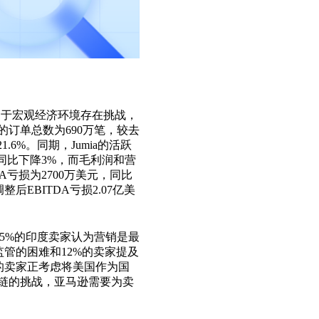
由于宏观经济环境存在挑战，
的订单总数为
690
万笔，较去
21.6%
。同期，
Jumia
的活跃
同比下降
3%
，而毛利润和营
A
亏损为
2700
万美元，同比
调整后
EBITDA
亏损
2.07
亿美
35%
的印度卖家认为营销是最
监管的困难和
12%
的卖家提及
的卖家正考虑将美国作为国
链的挑战，亚马逊需要为卖