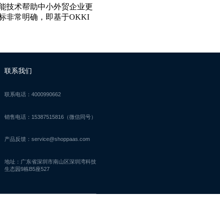
能技术帮助中小外贸企业更
标非常明确，即基于
OKKI
联系我们
联系电话：4000990662
销售电话：15387515816（微信同号）
产品反馈：service@shoppaas.com
地址：广东省深圳市南山区深圳湾科技
生态园9栋B5座527