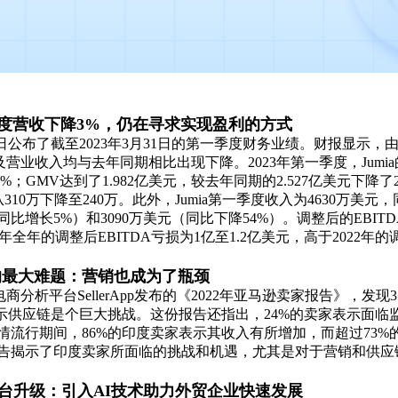
度营收下降
3%
，仍在寻求实现盈利的方式
日公布了截至
2023
年
3
月
31
日的第一季度财务业绩。财报显示，
及营业收入均与去年同期相比出现下降。
2023
年第一季度，
Jumia
8%
；
GMV
达到了
1.982
亿美元，较去年同期的
2.527
亿美元下降了
从
310
万下降至
240
万。此外，
Jumia
第一季度收入为
4630
万美元，
同比增长
5%
）和
3090
万美元（同比下降
54%
）。调整后的
EBITD
年全年的调整后
EBITDA
亏损为
1
亿至
1.2
亿美元，高于
2022
年的
的最大难题：营销也成为了瓶颈
电商分析平台
SellerApp
发布的《
2022
年亚马逊卖家报告》，发现
示供应链是个巨大挑战。这份报告还指出，
24%
的卖家表示面临
情流行期间，
86%
的印度卖家表示其收入有所增加，而超过
73%
告揭示了印度卖家所面临的挑战和机遇，尤其是对于营销和供应
台升级：引入
AI
技术助力外贸企业快速发展