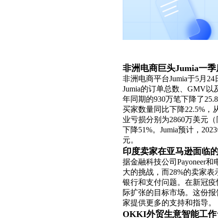
非洲电商巨头
Jumia
一季
非洲电商平台
Jumia
于
5
月
24
Jumia
的订单总数、
GMV
以
年同期的
930
万笔下降了
25.
买家数量同比下降
22.5%
，
业亏损分别为
2860
万美元（
下降
51%
。
Jumia
预计，
2023
元。
印度卖家在亚马逊面临
据金融科技公司
Payoneer
和
大的挑战，而
28%
的卖家表
银行和支付问题。在新冠疫
际扩张的目标市场。这份报
家提供更多的支持和指导。
OKKI
外贸生意智能工作