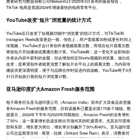
费者研究与数据洞察公司NielsenIQ于2025年3月发布的最新报告，
简体中文
TikTok 电商是英国2024年增速最快的电商零售平台。
YouTube改变“短片”浏览量的统计方式
登录
免费使用
YouTube近日改变了短视频功能中“浏览量”的统计方式，与TikTok和
Instagram Reels政策更趋一致。传统上，用户需观看30秒或更长时间上
传视频，YouTube才会计算创作者视频观看次数，而现在短片观看次数
将按短片开始播放或重播次数计算。YouTube称，这一变化不会影响创
作者从内容中获利的金额，但会增加特定Shorts视频的浏览量。做出此
改变，是希望创作者能更清楚了解短片在平台上的观看次数，为内容传
播提供更深透明度，便于与品牌合作时促进内容战略。YouTube将于3月
31日开始执行新的短片浏览量计数。
亚马逊印度扩大Amazon Fresh服务范围
Amazon India
电子商务巨头亚马逊印度公司（
）宣布扩大其食品杂货服
Amazon Fresh
170
务
的服务范围，目前该服务已覆盖全国
多个城镇。数
2024
2023
Amazon Fresh
据显示，
年下半年与
年同期相比，
的业务增长
50%
了
，这一显著增长轨迹反映出市场对其的旺盛需求。尤其在印度南
50%
40%
部和东部，增长更为突出，增长率分别飙升了
和
。亚马逊印度
-
-
Srikant Sree Ram
公司总监斯里坎特
斯里
拉姆（
）表示，消费者对