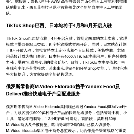
务”。据报道，曾长期担任 AWS 高管并曾领导该公司人工智能和数据团
简体中文
队的斯瓦米・西瓦苏布拉马尼亚姆将领导这个新的自主性人工智能团
队。
TikTok Shop巴西、日本站将于4月和6月开启入驻
登录
免费使用
TikTok Shop巴西站点将于4月开启入驻，首批定向邀约本土卖家，管理
模式与墨西哥站点类似，但全托管模式暂未开启。同时，日本站点计划
于6月开放入驻，首批支持本土企业店和个人店模式，美妆护肤、宠物
用品预计成为热门赛道。日本拥有4000万TikTok注册用户，用户付费能
力强，堪称“互联网变现的黄金矿场”。目前，TikTok日本主要依赖广告
变现和半闭环带货模式，若未来实现完全闭环的Shop功能，订单转化率
将大幅提升，为卖家提供全新销售渠道。
俄罗斯零售商M.Video-Eldorado携手Yandex Food及
Deliveri推出快速电子产品配送服务
M.Video-Eldorado
Yandex Food
Deliveri
俄罗斯零售商
集团现已通过
和
平
6000
台，为顾客提供
多种电子产品的快速配送服务，包括智能手机、小
1-2
30
工具、笔记本电脑等，
小时内即可送达。首阶段，莫斯科
家
M.Video
24
商店及圣彼得堡、喀山等城市
家商店已接入该服务。
M.Video-Eldorado
集团电子商务总监表示，此合作是全渠道战略的重要