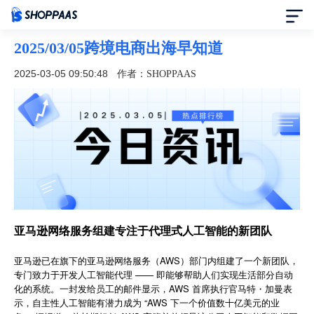
2025/03/05跨境电商出海早知道
首页
2025-03-05 09:50:48
作者：SHOPPAAS
定价
模板中心
资讯中心
合作伙伴
亚马逊网络服务组建专注于代理式人工智能的新团队
帮助中心
亚马逊已在旗下的亚马逊网络服务（AWS）部门内组建了一个新团队，
专门致力于开发人工智能代理 —— 即能够帮助人们实现生活部分自动
化的系统。一封发给员工的邮件显示，AWS 首席执行官马特・加曼表
了解我们
示，自主性人工智能有潜力成为 “AWS 下一个价值数十亿美元的业