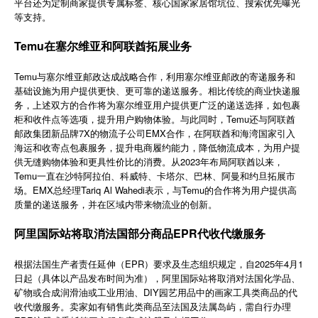
平台还为定制商家提供专属标签、核心国家家居馆坑位、搜索优先曝光
简体中文
等支持。
Temu在塞尔维亚和阿联酋拓展业务
登录
免费使用
Temu与塞尔维亚邮政达成战略合作，利用塞尔维亚邮政的寄递服务和
基础设施为用户提供更快、更可靠的递送服务。相比传统的商业快递服
务，上述双方的合作将为塞尔维亚用户提供更广泛的递送选择，如包裹
柜和收件点等选项，提升用户购物体验。与此同时，Temu还与阿联酋
邮政集团新品牌7X的物流子公司EMX合作，在阿联酋和海湾国家引入
海运和收寄点包裹服务，提升电商履约能力，降低物流成本，为用户提
供无缝购物体验和更具性价比的消费。从2023年布局阿联酋以来，
Temu一直在沙特阿拉伯、科威特、卡塔尔、巴林、阿曼和约旦拓展市
场。EMX总经理Tariq Al Wahedi表示，与Temu的合作将为用户提供高
质量的递送服务，并在区域内带来物流业的创新。
阿里国际站将取消法国部分商品EPR代收代缴服务
根据法国生产者责任延伸（EPR）要求及生态组织规定，自2025年4月1
日起（具体以产品发布时间为准），阿里国际站将取消对法国化学品、
矿物或合成润滑油或工业用油、DIY园艺用品中的画家工具类商品的代
收代缴服务。卖家如有销售此类商品至法国及法属岛屿，需自行办理