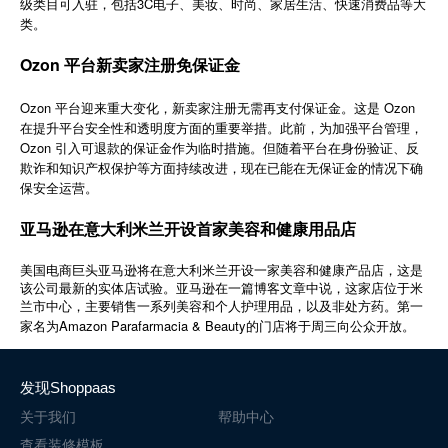
级类目可入驻，包括3C电子、美妆、时尚、家居生活、快速消费品等大
简体中文
类。
Ozon 平台新卖家注册免保证金
登录
免费使用
Ozon 平台迎来重大变化，新卖家注册无需再支付保证金。这是 Ozon
在提升平台安全性和透明度方面的重要举措。此前，为加强平台管理，
Ozon 引入可退款的保证金作为临时措施。但随着平台在身份验证、反
欺诈和知识产权保护等方面持续改进，现在已能在无保证金的情况下确
保安全运营。
亚马逊在意大利米兰开设首家美容和健康用品店
美国电商巨头亚马逊将在意大利米兰开设一家美容和健康产品店，这是
该公司最新的实体店试验。亚马逊在一篇博客文章中说，这家店位于米
兰市中心，主要销售一系列美容和个人护理用品，以及非处方药。第一
Amazon Parafarmacia & Beauty
家名为
的门店将于周三向公众开放。
发现Shoppaas
关于我们
帮助中心
查看装修模板