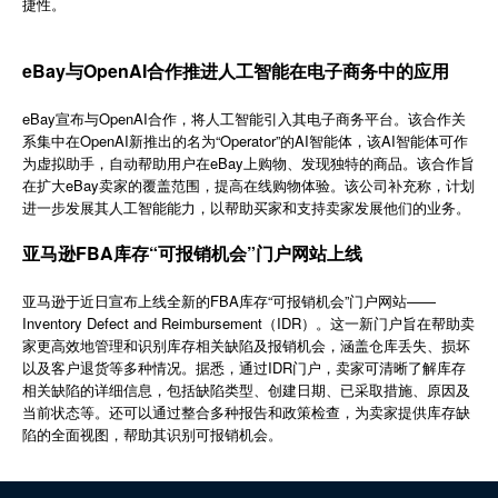
捷性。
简体中文
eBay与OpenAI合作推进人工智能在电子商务中的应用
登录
免费使用
eBay宣布与OpenAI合作，将人工智能引入其电子商务平台。该合作关
系集中在OpenAI新推出的名为“Operator”的AI智能体，该AI智能体可作
为虚拟助手，自动帮助用户在eBay上购物、发现独特的商品。该合作旨
在扩大eBay卖家的覆盖范围，提高在线购物体验。该公司补充称，计划
进一步发展其人工智能能力，以帮助买家和支持卖家发展他们的业务。
亚马逊FBA库存“可报销机会”门户网站上线
亚马逊于近日宣布上线全新的FBA库存“可报销机会”门户网站——
Inventory Defect and Reimbursement（IDR）。这一新门户旨在帮助卖
家更高效地管理和识别库存相关缺陷及报销机会，涵盖仓库丢失、损坏
以及客户退货等多种情况。据悉，通过IDR门户，卖家可清晰了解库存
相关缺陷的详细信息，包括缺陷类型、创建日期、已采取措施、原因及
当前状态等。还可以通过整合多种报告和政策检查，为卖家提供库存缺
陷的全面视图，帮助其识别可报销机会。