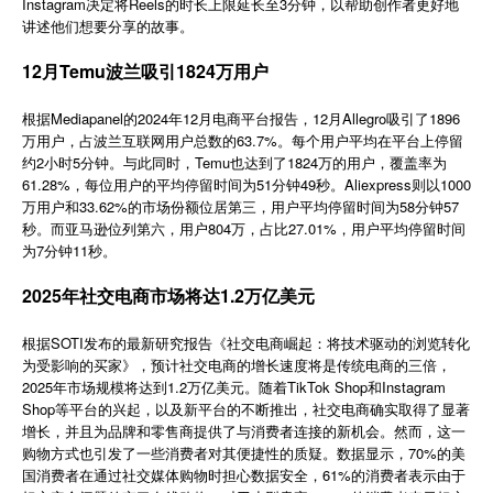
Instagram决定将Reels的时长上限延长至3分钟，以帮助创作者更好地
简体中文
讲述他们想要分享的故事。
12月Temu波兰吸引1824万用户
登录
免费使用
根据Mediapanel的2024年12月电商平台报告，12月Allegro吸引了1896
万用户，占波兰互联网用户总数的63.7%。每个用户平均在平台上停留
约2小时5分钟。与此同时，Temu也达到了1824万的用户，覆盖率为
61.28%，每位用户的平均停留时间为51分钟49秒。Aliexpress则以1000
万用户和33.62%的市场份额位居第三，用户平均停留时间为58分钟57
秒。而亚马逊位列第六，用户804万，占比27.01%，用户平均停留时间
为7分钟11秒。
2025年社交电商市场将达1.2万亿美元
根据SOTI发布的最新研究报告《社交电商崛起：将技术驱动的浏览转化
为受影响的买家》，预计社交电商的增长速度将是传统电商的三倍，
2025年市场规模将达到1.2万亿美元。随着TikTok Shop和Instagram
Shop等平台的兴起，以及新平台的不断推出，社交电商确实取得了显著
增长，并且为品牌和零售商提供了与消费者连接的新机会。然而，这一
购物方式也引发了一些消费者对其便捷性的质疑。数据显示，70%的美
国消费者在通过社交媒体购物时担心数据安全，61%的消费者表示由于