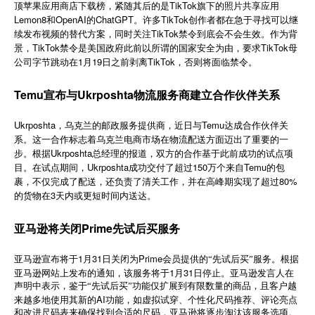
顶苹果应用商店下载榜，紧随其后的是TikTok旗下的照片共享应用
简体中文
Lemon8和OpenAI的ChatGPT。许多TikTok创作者都在急于寻找可以继
续发布视频的替代方案，同时关注TikTok禁令到底会不会生效。作为背
景，TikTok禁令是美国政府此前以所谓的国家安全为由，要求TikTok母
登录
免费使用
公司字节跳动在1月19日之前剥离TikTok，否则将面临禁令。
Temu宣布与Ukrposhta物流服务商建立合作伙伴关系
Ukrposhta，乌克兰的邮政服务提供商，近日与Temu达成合作伙伴关
系。这一合作标志着乌克兰电商市场在物流配送方面迈出了重要的一
步。根据Ukrposhta总经理的报道，双方的合作基于此前成功的试点项
目。在试点期间，Ukrposhta成功交付了超过150万个来自Temu的包
裹，不仅完成了配送，还负责了清关工作，并在高峰期实现了超过80%
的货物在3天内或更短时间内送达。
亚马逊将关闭Prime先试后买服务
1
31
Prime
亚马逊宣布将于
月
日关闭为
会员提供的“先试后买”服务。根据
1
31
亚马逊网站上发布的通知，该服务将于
月
日停止。亚马逊发言人在
声明中表示，鉴于“先试后买”功能仅扩展到有限数量的商品，且客户越
AI
来越多地使用其新的
功能，如虚拟试穿、个性化尺码推荐、评论亮点
和改进尺码表来确保找到合适的尺码，亚马逊将逐步淘汰该服务选项。