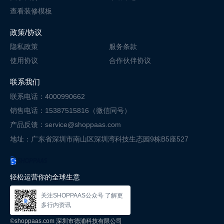
查看装修模板
政策/协议
隐私政策
服务条款
使用协议
合作伙伴协议
联系我们
联系电话：4000990662
销售电话：15387515816（微信同号）
产品反馈：service@shoppaas.com
地址：广东省深圳市南山区深圳湾科技
生态园9栋B5座527
轻松运营你的全球生意
关注SHOPPAAS公众号 了解更
多行内资讯
©shoppaas.com 深圳市德浦科技有限公司