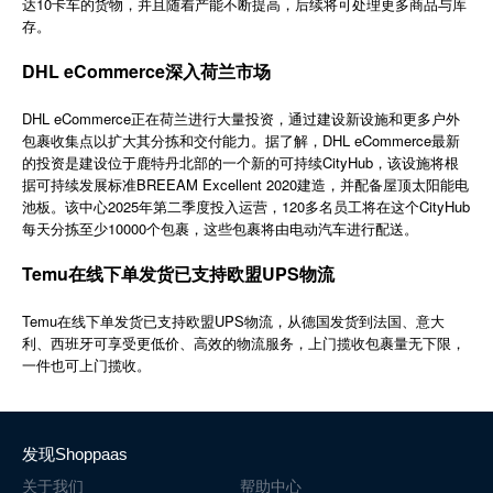
达10卡车的货物，并且随着产能不断提高，后续将可处理更多商品与库
简体中文
存。
DHL eCommerce深入荷兰市场
登录
免费使用
DHL eCommerce正在荷兰进行大量投资，通过建设新设施和更多户外
包裹收集点以扩大其分拣和交付能力。据了解，DHL eCommerce最新
的投资是建设位于鹿特丹北部的一个新的可持续CityHub，该设施将根
据可持续发展标准BREEAM Excellent 2020建造，并配备屋顶太阳能电
池板。该中心2025年第二季度投入运营，120多名员工将在这个CityHub
每天分拣至少10000个包裹，这些包裹将由电动汽车进行配送。
Temu在线下单发货已支持欧盟UPS物流
Temu在线下单发货已支持欧盟UPS物流，从德国发货到法国、意大
利、西班牙可享受更低价、高效的物流服务，上门揽收包裹量无下限，
一件也可上门揽收。
发现Shoppaas
关于我们
帮助中心