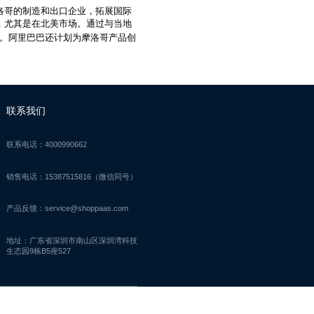
洛哥的制造和出口企业，拓展国际
，尤其是在北美市场。通过与当地
。阿里巴巴还计划为摩洛哥产品创
联系我们
联系电话：4000990662
销售电话：15387515816（微信同号）
产品反馈：service@shoppaas.com
地址：广东省深圳市南山区深圳湾科技
生态园9栋B5座527