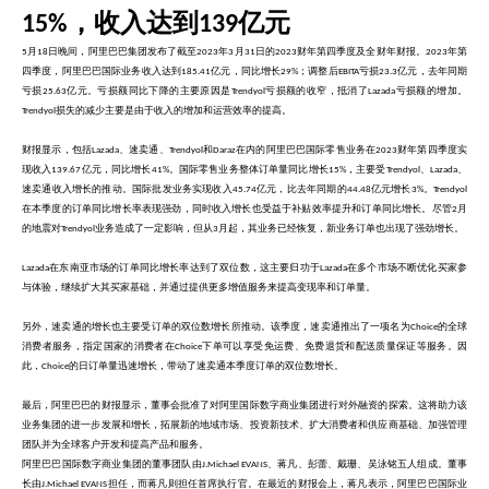
，收入达到
亿元
15%
139
月
日晚间，阿里巴巴集团发布了截至
年
月
日的
财年第四季度及全财年财报。
年第
5
18
2023
3
31
2023
2023
四季度，阿里巴巴国际业务收入达到
亿元，同比增长
；调整后
亏损
亿元，去年同期
185.41
29%
EBITA
23.3
亏损
亿元。亏损额同比下降的主要原因是
亏损额的收窄，抵消了
亏损额的增加。
25.63
Trendyol
Lazada
损失的减少主要是由于收入的增加和运营效率的提高。
Trendyol
财报显示，包括
、速卖通、
和
在内的阿里巴巴国际零售业务在
财年第四季度实
Lazada
Trendyol
Daraz
2023
现收入
亿元，同比增长
。国际零售业务整体订单量同比增长
，主要受
、
、
139.67
41%
15%
Trendyol
Lazada
速卖通收入增长的推动。国际批发业务实现收入
亿元，比去年同期的
亿元增长
。
45.74
44.48
3%
Trendyol
在本季度的订单同比增长率表现强劲，同时收入增长也受益于补贴效率提升和订单同比增长。尽管
月
2
的地震对
业务造成了一定影响，但从
月起，其业务已经恢复，新业务订单也出现了强劲增长。
Trendyol
3
在东南亚市场的订单同比增长率达到了双位数，这主要归功于
在多个市场不断优化买家参
Lazada
Lazada
与体验，继续扩大其买家基础，并通过提供更多增值服务来提高变现率和订单量。
另外，速卖通的增长也主要受订单的双位数增长所推动。该季度，速卖通推出了一项名为
的全球
Choice
消费者服务，指定国家的消费者在
下单可以享受免运费、免费退货和配送质量保证等服务。因
Choice
此，
的日订单量迅速增长，带动了速卖通本季度订单的双位数增长。
Choice
最后，阿里巴巴的财报显示，董事会批准了对阿里国际数字商业集团进行对外融资的探索。这将助力该
业务集团的进一步发展和增长，拓展新的地域市场、投资新技术、扩大消费者和供应商基础、加强管理
团队并为全球客户开发和提高产品和服务。
阿里巴巴国际数字商业集团的董事团队由
、蒋凡、彭蕾、戴珊、吴泳铭五人组成。董事
J.Michael EVANS
长由
担任，而蒋凡则担任首席执行官。在最近的财报会上，蒋凡表示，阿里巴巴国际业
J.Michael EVANS