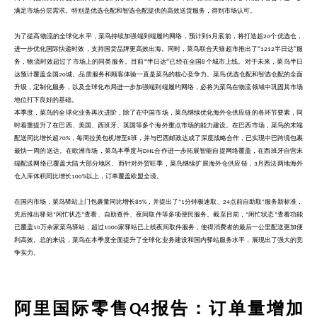
满足市场分层需求。特别是优选仓配和智选仓配提供的高效送货服务，得到市场认可。
简体中文
为了提高物流的全球化水平，菜鸟持续加强端到端履约网络，预计到
月底前，将打造超
个优选仓，
5
20
进一步优化国际快递时效，支持国货品牌更高效出海。同时，菜鸟联合天猫超市推出了“
半日达”服
1212
登录
免费使用
务，物流时效超过了市场上的同类服务。目前“半日达”已经在全国
个城市上线。对于未来，菜鸟半日
8
达预计覆盖全国
城。品质服务和顾客体验一直是菜鸟的核心竞争力。菜鸟优选仓配和智选仓配的全面
20
升级，定制化服务，以及全球化布局进一步加强端到端履约网络，必将为菜鸟在物流领域中巩固其市场
地位打下良好的基础
。
本季度，菜鸟的全球化业务再次进阶，除了在中国市场，菜鸟继续优化海外仓供应链的各环节要素，同
时着重提升了在巴西、美国、西班牙、英国等多个海外重点市场的能力建设。在巴西市场，菜鸟的末端
配送同比增长超
，每周拉美包机增至
班，并与巴西邮政达成了深度战略合作，已实现中巴跨境包裹
70%
8
最快一周的送达。在欧洲市场，菜鸟本季度与
合作进一步拓展智能自提网络覆盖，在西班牙自营末
DHL
端配送网络已覆盖大陆大部分地区。而针对外贸旺季，菜鸟继续扩展海外仓供应链，
月西法两地海外
3
仓入库体积同比增长
以上，订单覆盖欧盟全境。
100%
在国内市场，菜鸟驿站上门包裹量同比增长
，并提出了
分钟极速取、
点前自助取
服务新标准，
85%
“1
24
”
先后推出驿站
闲忙状态
查看、自助查件、夜间取件等多项便民服务。截至目前，
闲忙状态
查看功能
“
”
“
”
已覆盖
万余家菜鸟驿站，超过
家驿站已上线夜间取件服务，使得消费者的最后一公里配送更加便
10
1000
利高效。总的来说，菜鸟在本季度全面提升了全球化业务建设和国内驿站服务水平，展现出了强大的竞
争实力。
阿里国际零售
报告：订单量增加
Q4