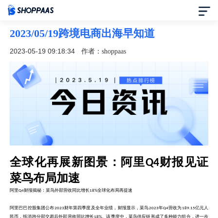
2023/05/19跨境电商出海早知道
首页
2023-05-19 09:18:34
作者：shoppaas
定价
模板中心
资讯中心
合作伙伴
全球化再展新图景：阿里
财报见证
Q4
帮助中心
菜鸟布局加速
阿里
财报揭秘：菜鸟外部营收同比增长
全球化布局再提速
Q4
18%
了解我们
阿里巴巴控股集团公布
财年第四季度及全年业绩，财报显示，菜鸟
年
营收为
亿元人
2023
2023
Q4
189.15
民币，抵消跨分部交易后外部营收同比增长
。该季度中，菜鸟供应链形成了多种能力组合，进一步
18%