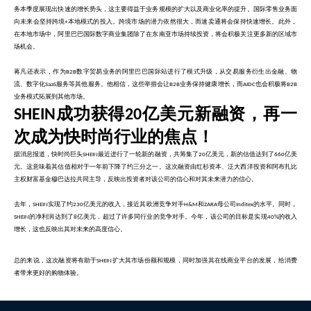
务本季度展现出快速的增长势头，这主要得益于业务规模的扩大以及商业化率的提升。国际零售业务面
向未来会坚持跨境
本地模式的投入。跨境市场的潜力依然很大，而速卖通将会保持快速增长。此外，
+
在本地市场中，阿里巴巴国际数字商业集团除了在东南亚市场持续投资，将会积极关注更多新的区域市
场机会。
蒋凡还表示，作为
数字贸易业务的阿里巴巴国际站进行了模式升级，从交易服务衍生出金融、物
B2B
流、数字化
服务等其他服务。他相信，这些举措会让
业务保持健康增长，而
也会积极将
SaaS
B2B
AIDC
B2B
业务模式拓展到其他市场。
成功获得
亿美元新融资，再一
SHEIN
20
次成为快时尚行业的焦点！
据消息报道，快时尚巨头
最近进行了一轮新的融资，共筹集了
亿美元，新的估值达到了
亿美
SHEIN
20
660
元。这意味着其估值相对于一年前下降了约三分之一。这次融资由红杉资本、泛大西洋投资和阿布扎比
主权财富基金穆巴达拉共同主导，反映出投资者对该公司的信心和对其未来潜力的信心。
去年，
实现了约
亿美元的收入，接近其欧洲竞争对手
和
母公司
的水平。同时，
SHEIN
230
H&M
ZARA
Inditex
的净利润达到了
亿美元，超过了许多同行业的竞争对手。今年，该公司的目标是实现
的收入
SHEIN
8
40%
增长，这也反映出其对未来的高度信心。
总的来说，这次融资将有助于
扩大其市场份额和规模，同时加强其在线商业平台的发展，给消费
SHEIN
者带来更好的购物体验。