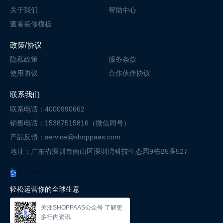
关于我们
帮助中心
查看装修模板
政策/协议
隐私政策
服务条款
使用协议
合作伙伴协议
联系我们
联系电话：4000990662
销售电话：15387515816（微信同号）
产品反馈：service@shoppaas.com
地址：广东省深圳市南山区深圳湾科技
生态园9栋B5座527
轻松运营你的全球生意
关注SHOPPAAS公众号 了解更
多行内资讯