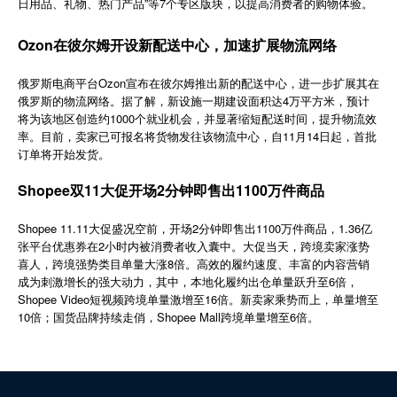
日用品、礼物、热门产品”等7个专区版块，以提高消费者的购物体验。
简体中文
Ozon在彼尔姆开设新配送中心，加速扩展物流网络
登录
免费使用
俄罗斯电商平台Ozon宣布在彼尔姆推出新的配送中心，进一步扩展其在
俄罗斯的物流网络。据了解，新设施一期建设面积达4万平方米，预计
将为该地区创造约1000个就业机会，并显著缩短配送时间，提升物流效
率。目前，卖家已可报名将货物发往该物流中心，自11月14日起，首批
订单将开始发货。
Shopee双11大促开场2分钟即售出1100万件商品
Shopee 11.11大促盛况空前，开场2分钟即售出1100万件商品，1.36亿
张平台优惠券在2小时内被消费者收入囊中。大促当天，跨境卖家涨势
喜人，跨境强势类目单量大涨8倍。高效的履约速度、丰富的内容营销
成为刺激增长的强大动力，其中，本地化履约出仓单量跃升至6倍，
Shopee Video短视频跨境单量激增至16倍。新卖家乘势而上，单量增至
10倍；国货品牌持续走俏，Shopee Mall跨境单量增至6倍。