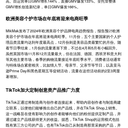
高。自运营单日GMV增长144%，直播GMV爆发133%。全托管整体
简体中文
GMV增长创造新纪录，单日GMV爆发166%。
欧洲美容个护市场在年底将迎来电商旺季
登录
免费使用
MikMak发布了2024年欧洲美容个护品牌电商趋势报告，报告预计欧洲
美容个护市场在年底将迎来电商旺季。11月份，五个主要国家的个人护
理品类流量均达到年度最高点，12月份则是美容品类最繁忙的月份。随
着节日季结束，1月份的流量逐渐下滑，不过在4月和5月有小幅回升。
虽然英国市场11月和12月流量最大，但在法国、德国、西班牙和意大利
等其他主要市场，春季的购物流量接近年底旺季水平。消费者活动通常
与特殊场合紧密相关，比如情人节、母亲节、父亲节等节日，以及亚马
逊Prime Day和黑色星期五等促销活动，流量在这些活动前的2至3周显
著增加。
TikTok加大定制创意类产品推广力度
TikTok正通过将制造商与创作者连接起来，帮助内容创作者与制造商建
立联系，以便他们能够推出自己的产品线，并在TikTok Shop上销售。
这一战略旨在使有影响力的创作者能够向他们的粉丝提供定制产品，并
通过建立产品线获得更大的收益。据悉，TikTok Shop的运营模式包括
既有第三方公司的产品，也有TikTok自己从制造商那里采购的产品，并