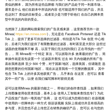
类似的脚本， 因为所有这些品牌都 与我们的产品处于同一利基市场，
通常是什么 他们在剧本中所说的内容 也可能适用于我们的产品，并且
也达到了 类似的目标受众，或者至少是习惯于听他们 在自己的脚本类
型中所说的内容的受众。
当然除了上面的网站搜索我们的广告灵感来源 ，这里推荐另外一款
Minea(
https://en.minea.com/
)，无论是在 Facebook Pinterest 还是 Tik
Tok 上，提供了更多可供选择的过滤器，特别是与Tik Tok 创意 中心相
比，后者只为我们提供了有限数量的过滤器，有时甚至是大部分 这些过
滤器的使用频率不够 高，以至于我们无法找到我们 正在寻找的一些广
告，， 而 Minea有一个特定 算法，可以抓取许多 效果最好的广告， 简
单操作就是首先设置一个 过滤器并查找 过去 90 天内创建的所有广告
喜欢我将选择 至少 500 个赞，对于国家/地区，选择美国，但请随意 选
择您想要的任何国家/地区， 现在从这里我有一个完整的数据库， 其中
包含 Tik Tok 上的许多其他获奖广告， 几乎来自 在这里，您可以 查看
其中一些广告，以便 在我们编写脚本时获得灵感
还可以使用Minea 的最新功能之一， 即他们的创作查找器 ，如果我们
上传图像使用创意查找器，基本上会 使用人工智能来查找也专门 为此
产品投放广告的一堆其他广告商， 这 也可以成为您模仿他们 在该视频
中使用的一些脚本的一种方式 假设该视频 实际上很成功并且有很高的
参与度，并且您也不必上传您正在销售的确切产品， 您可以 在与您的