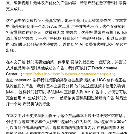
果、编辑视频并最终发布优化的广告内容，帮助产品在数字营销中取得
简体中文
更大成功。
这个gif中的女孩甚至不是真实的，她完全是用人工智能制作的，在本文
登录
免费使用
中 我是如何使用一个名为 Arc 的工具 广告并补充一点，这个女孩如何
将背景删除在她身后，这被称为绿 屏效果，这是您 通常在有机 Tik Tok
源上看到的效果 ，一种广告风格 很多其他广告做得很好， 所以我还将
向 你们展示如何获得这种效果， 以便您的 AI 演员像这样以较小的尺寸
出现，
在本文开始 我们需要做的第一件事是 要做的就是做 一些研究，并尝试
从其他品牌中找到其他成功的广告，我们可以打开Tiktok creative
Center （
https://ads.tiktok.com/business/creativecenter/pc/en
）
点击inspiration 选择我们想要的类别这些品牌 最好有 UGC 创作者正在
谈论他们的产品，我们 基本上需要分析 他们在这些视频中使用的确切
脚本， 这样我们就可以 将该脚本 直接插入到 Arc 广告中，以便它可以
完全使用 AI 生成我们的 ugc ，然后按美国和美国过滤所有广告 然后选
择一个与 产品类似的行业，
在本文中以头皮按摩器为例子，这个产品基本上属于健康美容馆市场，
创意中心选择“美容和个人护理” 选择转化作为我的目标 选择“最近30天”
可以看到点击率高的产品，选择靠前的视频查看内容 在视频的前 3 秒
中说了些什么和的其余部分中所说的内容， 看看如何为自己的产品开发