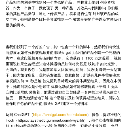
产品相同的利基中找到另一个类似的产品， 并将其上传到 创意查找
器，作为一个例子，我发现了 另一种产品，其效果与我刚刚向 你们展
示的其他产品类似，通过上传该产品， 看看是否也有 针对该产品的成
功广告，特别是整个目标是尝试找到一个 效果良好的广告以及方便我们
模仿的脚本。
当我们找到了一个好的广告，其中包含一个好的脚本，然后我们将快速
向您展示如何分析该视频并使用聊天 gbt 为我们的产品创建一个完整的
脚本，在这段视频开头谈到的内容， 它也获得了 1100 万次观看， 视频
里面说如果您曾经想知道体操运动员如何将比基尼 线剃掉 如此光滑，
无凹凸，我要教你，我是前加拿大队体操运动员，我必须 每隔一天刮胡
子，因为如你所见，我的头发很黑，皮肤白皙，所以有几件事需要注意
该视频的前 10 秒是她 首先提到目标观众的具体期望结果， 因此在本例
中，她询问观众是否想知道 体操运动员如何能够获得真正平滑 且无凹
凸的比基尼线 紧接着，她通过说她自己曾经是一名体操运动员来建立可
信度，
因为她清楚地了解 这个话题以及如何获得期望的结果，所以在
创作时在你的产品中使用聊天 GPT建立一个好脚本
访问 ChatGPT（
https://chatgpt.com/?ref=dotcom
） 操作，提取准确的
Hook（https://taysthetic.gumroad.com/l/wyzrbh），那个女孩在视频的
前 10 秒内所说的话的一小段 使用我的提示， 它看起来像这样， 您只