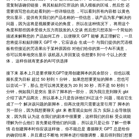
需复制该确切链接，将其粘贴到它所说的 插入模板的区域，然后您 还
需要填写您在此处看到的一些详细信息 ，可以看到所有内容都 以黄色
突出显示，提供有关我们的产品名称的一些信息，该产品为客户解决的
问题，因为这将是视频要谈论的角度， 所以在这种情况下， 将用这个
角度和那些因承受很大压力而脱发的人交谈 然后您只想添加一个简短的
描述来解释您的 产品如何工作，以便聊天 GPT 能够 真正理解它，一旦
您将提示粘贴到聊天 GPT 中，它应该会 生成一个 与我们提供的咒语模
板有些接近的咒语果出于某种原因你 对他们给你的第一个Ai不满意，
你可以简单地突出显示 该机器人并回复说 你想要5 到10 个以上的变
体， 这样你就有更多的AI可供选择
接下来 基本上只是要求聊天GPT使用创建脚本的其余部分， 但也以视
频长度为目标 超过 50 秒到 1 分钟， 如果您想要更短的脚本，您也可
以尝试一下，那么 您可以将其更改为 20 到 30 秒，而不是 50 秒到 1
分钟，例如我只是突出 显示了脚本的一部分， 因为我注意到聊天 gbt
介绍了该产品两次，所以基本上只是告诉他们纠正这个 问题，现在它生
成了一个 解决该问题的新脚本，但再次使用只需要这里引用了 脚本的
另一部分，因为我想要聊天 gbt 来 教育观众如何 压力 实际上会导致脱
发，因为我 认为这 在我们的剧本中很重要，这样我们的目标 受众就能
理解为什么他们 首先要处理他们的问题， 所以这只是让你 了解一些事
情 在创建脚本时你应该这样做， 你不能总是 遵循聊天 GPT 总是给你
的确切结果，并且通过不断地 对脚本进行细微调整，最后得到我们想要