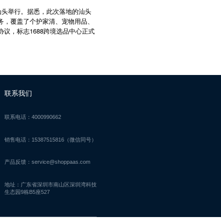
汕头举行。据悉，此次落地的汕头
服务，覆盖了个护家清、宠物用品、
议，标志1688跨境选品中心正式
联系我们
联系电话：4000990662
销售电话：15387515816（微信同号）
产品反馈：service@shoppaas.com
地址：广东省深圳市南山区深圳湾科技
生态园9栋B5座527