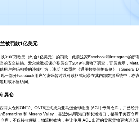
尔兰被罚款1亿美元
以9100万欧元（约合1亿美元）的罚款，此前这家Facebook和Instagram
当的安全措施。爱尔兰数据保护委员会于2019年启动了调查，官员表示，Met
码相关的违规行为，违反了欧盟的《通用数据保护条例》（General Data Protec
发现一部分Facebook用户的密码暂时以可读格式记录在其内部数据系统中，
滥用或不当访问。
专属仓
大仓库ONT2、ONT6正式成为亚马逊全球物流 (AGL) 专属仓库，并已经开始
ernardino 和 Moreno Valley，靠近洛杉矶港口和长滩港口，都属于美西
)的仓库，不仅接收便捷，物流时效快，并让使用 AGL 出运的卖家货物更快进