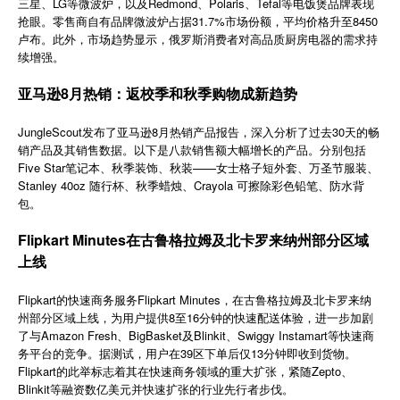
三星、LG等微波炉，以及Redmond、Polaris、Tefal等电饭煲品牌表现
简体中文
抢眼。零售商自有品牌微波炉占据31.7%市场份额，平均价格升至8450
卢布。此外，市场趋势显示，俄罗斯消费者对高品质厨房电器的需求持
续增强。
登录
免费使用
亚马逊8月热销：返校季和秋季购物成新趋势
JungleScout发布了亚马逊8月热销产品报告，深入分析了过去30天的畅
销产品及其销售数据。以下是八款销售额大幅增长的产品。分别包括
Five Star笔记本、秋季装饰、秋装——女士格子短外套、万圣节服装、
Stanley 40oz 随行杯、秋季蜡烛、Crayola 可擦除彩色铅笔、防水背
包。
Flipkart Minutes在古鲁格拉姆及北卡罗来纳州部分区域
上线
Flipkart
Flipkart Minutes
的快速商务服务
，在古鲁格拉姆及北卡罗来纳
8
16
州部分区域上线，为用户提供
至
分钟的快速配送体验，进一步加剧
Amazon Fresh
BigBasket
Blinkit
Swiggy Instamart
了与
、
及
、
等快速商
39
13
务平台的竞争。据测试，用户在
区下单后仅
分钟即收到货物。
Flipkart
Zepto
的此举标志着其在快速商务领域的重大扩张，紧随
、
Blinkit
等融资数亿美元并快速扩张的行业先行者步伐。