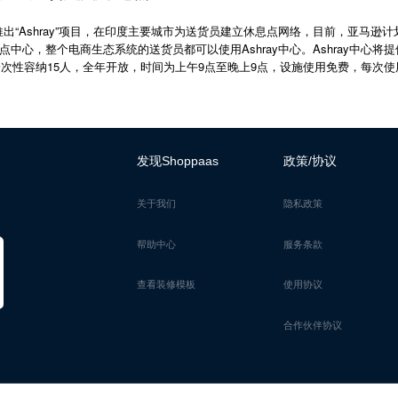
作推出“Ashray”项目，在印度主要城市为送货员建立休息点网络，目前，亚马
中心，整个电商生态系统的送货员都可以使用Ashray中心。Ashray中心
可一次性容纳15人，全年开放，时间为上午9点至晚上9点，设施使用免费，每次使
发现Shoppaas
政策/协议
关于我们
隐私政策
帮助中心
服务条款
查看装修模板
使用协议
合作伙伴协议