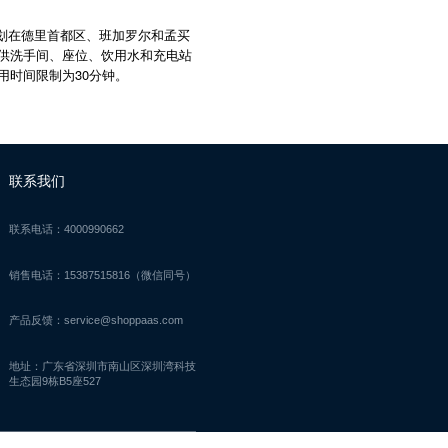
逊计划在德里首都区、班加罗尔和孟买
将提供洗手间、座位、饮用水和充电站
用时间限制为30分钟。
联系我们
联系电话：4000990662
销售电话：15387515816（微信同号）
产品反馈：service@shoppaas.com
地址：广东省深圳市南山区深圳湾科技
生态园9栋B5座527