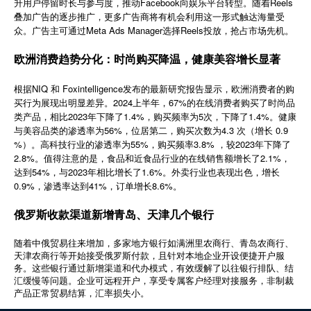
升用户停留时长与参与度，推动Facebook向娱乐平台转型。随着Reels
简体中文
叠加广告的逐步推广，更多广告商将有机会利用这一形式触达海量受
众。广告主可通过Meta Ads Manager选择Reels投放，抢占市场先机。
欧洲消费趋势分化：时尚购买降温，健康美容增长显著
登录
免费使用
根据NIQ 和 Foxintelligence发布的最新研究报告显示，欧洲消费者的购
买行为展现出明显差异。2024上半年，67%的在线消费者购买了时尚品
类产品，相比2023年下降了1.4%，购买频率为5次，下降了1.4%。健康
与美容品类的渗透率为56%，位居第二，购买次数为4.3 次（增长 0.9
%）。高科技行业的渗透率为55%，购买频率3.8% ，较2023年下降了
2.8%。值得注意的是，食品和近食品行业的在线销售额增长了2.1%，
达到54%，与2023年相比增长了1.6%。外卖行业也表现出色，增长
0.9%，渗透率达到41%，订单增长8.6%。
俄罗斯收款渠道新增青岛、天津几个银行
随着中俄贸易往来增加，多家地方银行如满洲里农商行、青岛农商行、
天津农商行等开始接受俄罗斯付款，且针对本地企业开设便捷开户服
务。这些银行通过新增渠道和代办模式，有效缓解了以往银行排队、结
汇缓慢等问题。企业可远程开户，享受专属客户经理对接服务，非制裁
产品正常贸易结算，汇率损失小。