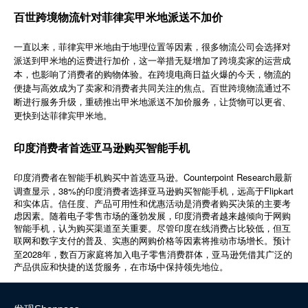
简体中文
百世跨境物流针对菲律宾甲米地派送不加价
一直以来，菲律宾甲米地由于地理位置等因素，很多物流公司会选择对
登录
免费使用
派送到甲米地的运费进行加价，这一举措无疑增加了跨境卖家的运营成
本，也影响了消费者的购物体验。在跨境电商日益火爆的今天，物流的
便捷与高效成为了卖家和消费者共同关注的焦点。百世跨境物流通过不
断进行服务升级，重磅推出甲米地派送不加价服务，让货物可以更省、
更快到达菲律宾甲米地。
印度消费者首选亚马逊购买智能手机
Counterpoint Research
印度消费者在智能手机购买中首选亚马逊。
最新
38%
Flipkart
调查显示，
的印度消费者选择亚马逊购买智能手机，远高于
和实体店。信任度、产品可用性和优惠活动是消费者购买决策的主要考
虑因素。随着电子零售市场的蓬勃发展，印度消费者越来越倾向于网购
智能手机，认为购买渠道至关重要。尽管印度在线消费占比较低，但互
联网和数字支付的普及、实惠的网购价格等因素将推动市场增长。预计
2028
至
年，数百万家庭将加入电子零售消费群体，亚马逊凭借其广泛的
产品供应和快捷的送货服务，在市场中保持领先地位。