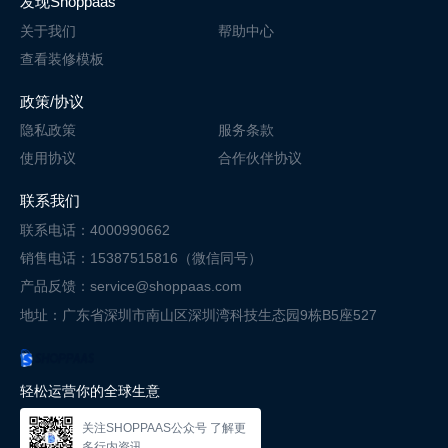
发现Shoppaas
关于我们
帮助中心
查看装修模板
政策/协议
隐私政策
服务条款
使用协议
合作伙伴协议
联系我们
联系电话：4000990662
销售电话：15387515816（微信同号）
产品反馈：service@shoppaas.com
地址：广东省深圳市南山区深圳湾科技
生态园9栋B5座527
轻松运营你的全球生意
关注SHOPPAAS公众号 了解更
多行内资讯