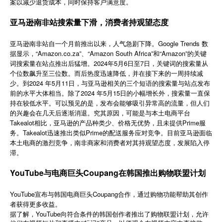
案以减少退货成本，同时保持客户满意度。
简体中文
亚马逊南非站搜索量下滑，消费者持观望态度
登录
免费使用
亚马逊南非站自一个月前推出以来，人气急剧下降。Google Trends 数
据显示，“Amazon.co.za”、“Amazon South Africa”和“Amazon”的关键
词搜索量在站点推出后猛增。2024年5月6日至7日，关键词的搜索量从
个位数飙升至三位数。而后热度迅速降低，并在接下来的一周持续减
少。到2024 年5月11日，与亚马逊相关的三个短语的搜索量与站点发布
前的水平大体相当。除了2024 年5月15日的小幅增长外，搜索量一直保
持在较低水平。可以预见的是，发布会能够吸引异常高的流量，但人们
的兴趣会在几天后逐渐消退。究其原因，可能是与本土电商平台
Takealot相比，亚马逊的产品种类少、价格无优势，且未提供Prime服
务。Takealot迅速推出类似Prime的配送服务应对竞争。目前亚马逊面临
本土电商的激烈竞争，南非商家和消费者对其持观望态度，发展陷入停
滞。
YouTube与电商巨头Coupang在韩国推出购物联盟计划
YouTube宣布与韩国电商巨头Coupang合作，通过购物功能帮助其创作
者获得更多收益。
YouTube
据了解，
向符合条件的韩国创作者推出了购物联盟计划，允许