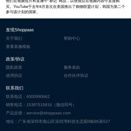
他们在视频短片和直播中“标记”商品，以便观众在视频内容中直接购
YouTube
6
买。
于去年
月首次在美国推出了购物联盟计划，韩国为第二个
参与该计划的国家。
发现Shoppaas
关于我们
帮助中心
查看装修模板
政策/协议
隐私政策
服务条款
使用协议
合作伙伴协议
联系我们
联系电话：4000990662
销售电话：15387515816（微信同号）
产品反馈：service@shoppaas.com
地址：广东省深圳市南山区深圳湾科技
生态园9栋B5座527