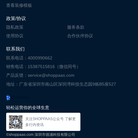
查看装修模板
政策/协议
隐私政策
服务条款
使用协议
合作伙伴协议
联系我们
联系电话：4000990662
销售电话：15387515816（微信同号）
产品反馈：service@shoppaas.com
地址：广东省深圳市南山区深圳湾科技
生态园9栋B5座527
轻松运营你的全球生意
关注SHOPPAAS公众号 了解更
多行内资讯
©shoppaas.com 深圳市德浦科技有限公司