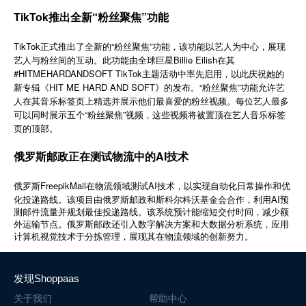
简体中文
TikTok推出全新“粉丝聚焦”功能
TikTok正式推出了全新的“粉丝聚焦”功能，该功能以艺人为中心，展现
登录
免费使用
艺人与粉丝间的互动。此功能由全球巨星Billie Eilish在其
#HITMEHARDANDSOFT TikTok主题活动中率先启用，以此庆祝她的
新专辑《HIT ME HARD AND SOFT》的发布。“粉丝聚焦”功能允许艺
人在其音乐标签页上精选并展示他们最喜爱的粉丝视频。每位艺人最多
可以同时展示五个“粉丝聚焦”视频，这些视频将被置顶在艺人音乐标签
页的顶部。
俄罗斯邮政正在测试物流中的AI技术
FreepikMail
AI
俄罗斯
在物流领域测试
技术，以实现自动化日常操作和优
AI
化投递路线。该项目由俄罗斯邮政和斯科尔科沃基金会合作，利用
预
测邮件流量并规划最佳投递路线。该系统预计能缩短交付时间，减少额
外运输节点。俄罗斯邮政还引入数字解决方案和大数据分析系统，应用
计算机视觉技术于分拣管理，展现其在物流领域的创新努力。
发现Shoppaas
关于我们
帮助中心