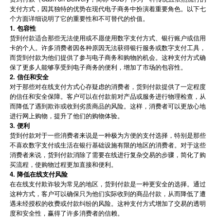
支付方式，因其独特的优势在现代电子商务中扮演着重要角色。以下七
简体中文
个方面详细说明了它的重要性和不可替代的价值。
1. 包容性
货到付款适合那些无法使用或不愿使用数字支付方式、银行账户或信用
登录
免费使用
卡的个人。许多消费者因各种原因无法获得银行服务或数字支付工具，
而货到付款为他们提供了参与电子商务和购物的机会。这种支付方式确
保了更多人能够享受到电子商务的便利，增加了市场的包容性。
2. 信任和安全
对于那些对在线支付方式心存疑虑的消费者，货到付款提供了一定程度
的信任和安全保障。客户可以在付款前对产品或服务进行物理检查，从
而降低了遇到欺诈或收到劣质商品的风险。这样，消费者可以更放心地
进行网上购物，提升了他们的购物体验。
3. 便利
货到付款对于一些消费者来说是一种极为方便的支付选择，特别是那些
不喜欢数字支付或生活在银行基础设施有限的地区的消费者。对于这些
消费者来说，货到付款消除了需要在线进行复杂交易的步骤，简化了购
买流程，使购物过程更加直接和便利。
4. 降低在线支付风险
在在线支付欺诈较为常见的地区，货到付款是一种更安全的选择。通过
这种方式，客户可以确保只为他们实际收到的商品付款，从而降低了遭
遇未经授权的收费或付款纠纷的风险。这种支付方式增加了交易的透明
度和安全性，赢得了许多消费者的信赖。