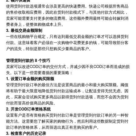
使用货到付款选项通常会涉及更高的快递费用。快递公司根据所售商品
的售价收取相应费用，因此在货到付款模式下，与其他付款方式相比，
卖家可能需要支付更多的物流费用。这些额外费用最终可能会转嫁到消
费者身上，使整体购物成本上升。
3. 最低交易金额限制
一些在线购物平台规定，只有达到最低交易金额的订单才可以选择货到
付款。这意味着客户必须在一次购物中花费更多的钱，可能导致部分客
户的流失，特别是那些只想购买少量商品的客户。
管理货到付款的 8 个技巧
卖家可以改进COD订单的交付方式，并减少因不良COD订单而造成的损
失。以下是一些需要遵循的重要策略：
1. 设置订单金额的购买限额
管理货到付款订单的最佳方法是设置商品的最小和最大购买限额。阈值
将有助于最大限度地降低货到付款运输成本，让配送变得无忧无虑。因
此，买家会尝试购买更多商品以获得货到付款选项，而您不会因为货到
付款而冒高价值商品的风险。
2. 开发COD订单资格系统
设置客户是否有资格购买货到付款订单是管理货到付款订单的另一种智
能方法。这需要您了解买家的购物行为，然后利用这些数据制定货到付
款订单的资格体系，从而筛选出真正有意购买的客户。
3. 检查客户的历史记录