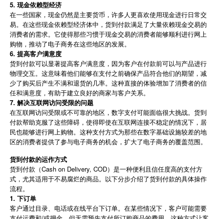
5. 现金依赖型经济
在一些国家，现金仍然是主要货币，许多人更喜欢使用现金进行日常交
易。在这些现金依赖型经济体中，货到付款满足了大量依赖现金交易的
消费者的需求。它使得那些习惯于现金交易的消费者能够顺利进行网上
购物，推动了电子商务在这些地区的发展。
6. 提高客户满意度
货到付款可以显著提高客户满意度，因为客户在付款前可以与产品进行
物理交互。这意味着他们能够在支付之前确保产品符合他们的期望，减
少了购买后产生不满和退货的几率。这种直接的体验增加了消费者的信
任和满意度，有助于建立良好的商家与客户关系。
7. 解决互联网访问受限的问题
在互联网访问受限或不可靠的地区，数字支付可能面临很大挑战。货到
付款帮助克服了这些障碍，使得即使在互联网连接不稳定的情况下，居
民也能够进行网上购物。这种支付方式为那些在数字基础设施较差的地
区的消费者提供了参与电子商务的机会，扩大了电子商务的覆盖范围。
货到付款的运作方式
货到付款（Cash on Delivery, COD）是一种便利且信任度高的支付方
式，尤其适用于不易腐烂的商品。以下分步介绍了货到付款的具体操作
流程。
1. 下订单
客户通过目录、电话或在线平台下订单。在某些情况下，客户可能需要
支付运费和/或押金，但无需预先支付所订购商品的费用。这种方式让客