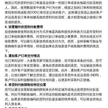
物流公司的货到付款订单递送会招来一些假订单或喜欢拖延付款流程的
人。因此，使用数据库中的客户行为分析，根据之前的订单和拒绝情况
查找有拒绝或取消COD订单历史记录的客户。这将通过筛选认真的客户
并运送真实订单来创建高效的货到付款流程，最大程度地减少虚假订单
造成的损失。
4. 设置额外的货到付款费用
促使购物者使用在线支付方式并掩盖风险和损失的有效方法是对货到付
款订单收取额外费用。对货到付款订单收取少量费用，而对在线支付不
收取费用，可以吸引买家使用其他支付方式。然而，这种策略可能会导
致购物车放弃率增加，特别是如果在其他渠道不收取额外费用的情况
下。
5. 通知客户订单交付情况
当订单到达时，大多数买家可能无法接收，也可能未准备好付款。您可
以及时发送订单发货通知，避免此类原因造成的退货。与运输提供商合
作，允许客户选择他们的首选交货日期。此外，通知客户任何延误情
况，让他们随时了解交货状态。通过提前共享货件未送达原因 (NDR)，
客户可以实时提醒物流公司任何问题，以便及时采取纠正措施。
6. 将货到付款限制在特定位置
您可以通过设置邮政编码限制来允许特定城市或地点使用货到付款选
项。列出可用邮政编码，并注明这些邮政编码是否启用货到付款支付模
式。如果某些邮政编码的货到付款递送被拒绝率很高，可以将这些地点
列入黑名单。