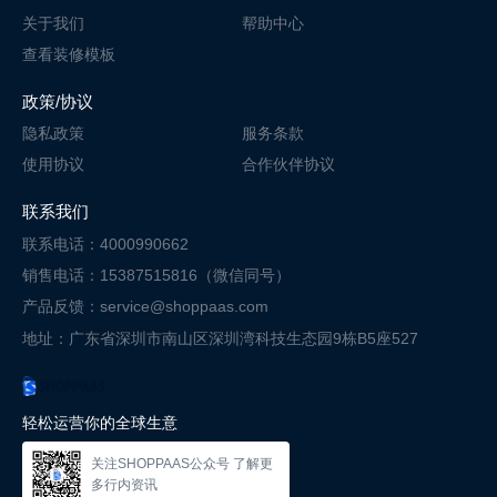
关于我们
帮助中心
查看装修模板
政策/协议
隐私政策
服务条款
使用协议
合作伙伴协议
联系我们
联系电话：4000990662
销售电话：15387515816（微信同号）
产品反馈：service@shoppaas.com
地址：广东省深圳市南山区深圳湾科技
生态园9栋B5座527
轻松运营你的全球生意
关注SHOPPAAS公众号 了解更
多行内资讯