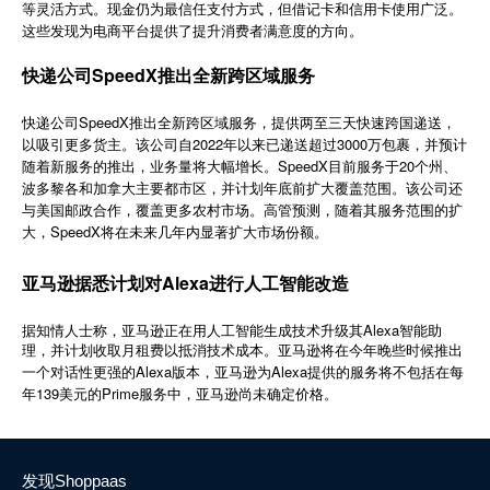
等灵活方式。现金仍为最信任支付方式，但借记卡和信用卡使用广泛。
简体中文
这些发现为电商平台提供了提升消费者满意度的方向。
快递公司SpeedX推出全新跨区域服务
登录
免费使用
快递公司SpeedX推出全新跨区域服务，提供两至三天快速跨国递送，
以吸引更多货主。该公司自2022年以来已递送超过3000万包裹，并预计
随着新服务的推出，业务量将大幅增长。SpeedX目前服务于20个州、
波多黎各和加拿大主要都市区，并计划年底前扩大覆盖范围。该公司还
与美国邮政合作，覆盖更多农村市场。高管预测，随着其服务范围的扩
大，SpeedX将在未来几年内显著扩大市场份额。
亚马逊据悉计划对Alexa进行人工智能改造
Alexa
据知情人士称，亚马逊正在用人工智能生成技术升级其
智能助
理，并计划收取月租费以抵消技术成本。亚马逊将在今年晚些时候推出
Alexa
Alexa
一个对话性更强的
版本，亚马逊为
提供的服务将不包括在每
139
Prime
年
美元的
服务中，亚马逊尚未确定价格。
发现Shoppaas