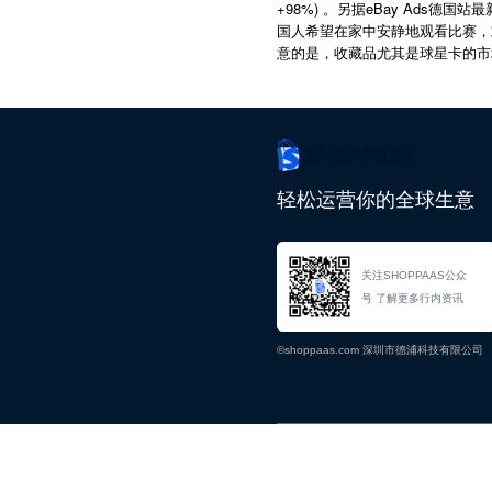
+98%)
eBay Ads
。另据
德国站最
国人希望在家中安静地观看比赛，
意的是，收藏品尤其是球星卡的市
轻松运营你的全球生意
关注SHOPPAAS公众
号 了解更多行内资讯
©shoppaas.com 深圳市德浦科技有限公司