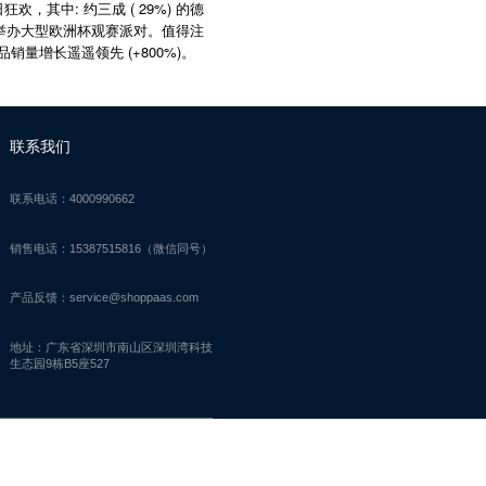
:
( 29%)
日狂欢，其中
约三成
的德
举办大型欧洲杯观赛派对。值得注
(+800%)
品销量增长遥遥领先
。
联系我们
联系电话：4000990662
销售电话：15387515816（微信同号）
产品反馈：service@shoppaas.com
地址：广东省深圳市南山区深圳湾科技
生态园9栋B5座527