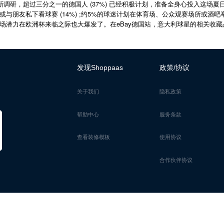
(37%)
新调研，超过三分之一的德国人
已经积极计划，准备全身心投入这场夏
(14%) ;
5%
或与朋友私下看球赛
约
的球迷计划在体育场、公众观赛场所或酒吧
eBay
场潜力在欧洲杯来临之际也大爆发了。在
德国站，意大利球星的相关收藏
发现Shoppaas
政策/协议
关于我们
隐私政策
帮助中心
服务条款
查看装修模板
使用协议
合作伙伴协议