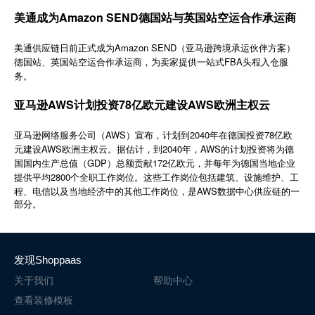
简体中文
美通成为Amazon SEND德国站与英国站空运合作承运商
美通供应链日前正式成为Amazon SEND（亚马逊跨境承运伙伴方案）
登录
免费使用
德国站、英国站空运合作承运商，为卖家提供一站式FBA头程入仓服
务。
亚马逊AWS计划投资78亿欧元建设AWS欧洲主权云
AWS
2040
78
亚马逊网络服务公司（
）宣布，计划到
年在德国投资
亿欧
AWS
2040
AWS
元建设
欧洲主权云。据估计，到
年，
的计划投资将为德
GDP
172
国国内生产总值（
）总额贡献
亿欧元，并每年为德国当地企业
2800
提供平均
个全职工作岗位。这些工作岗位包括建筑、设施维护、工
AWS
程、电信以及当地经济中的其他工作岗位，是
数据中心供应链的一
部分。
发现Shoppaas
关于我们
帮助中心
查看装修模板