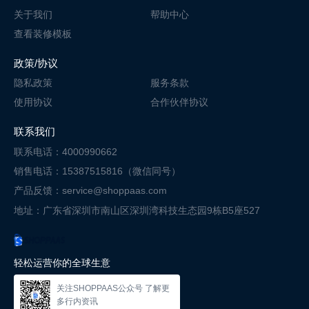
关于我们
帮助中心
查看装修模板
政策/协议
隐私政策
服务条款
使用协议
合作伙伴协议
联系我们
联系电话：4000990662
销售电话：15387515816（微信同号）
产品反馈：service@shoppaas.com
地址：广东省深圳市南山区深圳湾科技
生态园9栋B5座527
轻松运营你的全球生意
关注SHOPPAAS公众号 了解更
多行内资讯