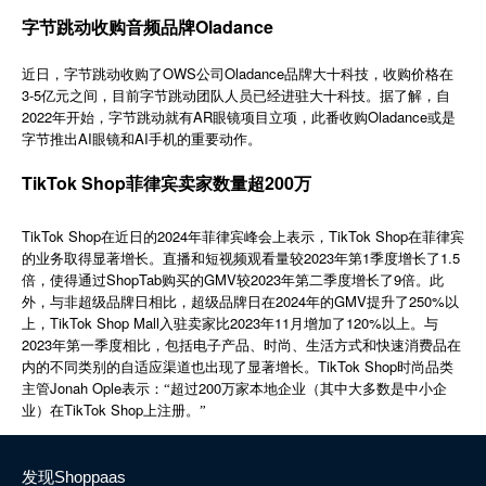
简体中文
字节跳动收购音频品牌Oladance
近日，字节跳动收购了OWS公司Oladance品牌大十科技，收购价格在
登录
免费使用
3-5亿元之间，目前字节跳动团队人员已经进驻大十科技。据了解，自
2022年开始，字节跳动就有AR眼镜项目立项，此番收购Oladance或是
字节推出AI眼镜和AI手机的重要动作。
TikTok Shop菲律宾卖家数量超200万
TikTok Shop
2024
TikTok Shop
在近日的
年菲律宾峰会上表示，
在菲律宾
2023
1
1.5
的业务取得显著增长。直播和短视频观看量较
年第
季度增长了
ShopTab
GMV
2023
9
倍，使得通过
购买的
较
年第二季度增长了
倍。此
2024
GMV
250%
外，与非超级品牌日相比，超级品牌日在
年的
提升了
以
TikTok Shop Mall
2023
11
120%
上，
入驻卖家比
年
月增加了
以上。与
2023
年第一季度相比，包括电子产品、时尚、生活方式和快速消费品在
TikTok Shop
内的不同类别的自适应渠道也出现了显著增长。
时尚品类
Jonah Ople
200
主管
表示：“超过
万家本地企业（其中大多数是中小企
TikTok Shop
业）在
上注册。”
发现Shoppaas