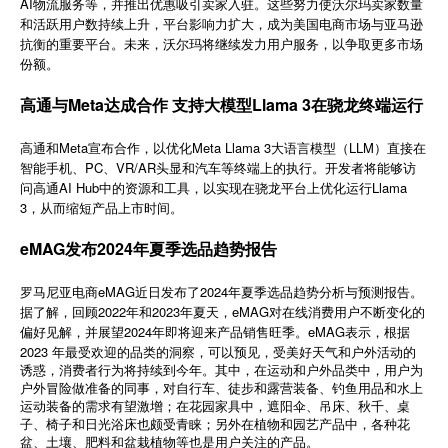
AI物流服务等，并推出优惠吸引卖家入驻。这些努力使沃尔玛卖家数量
简体中文
和活跃用户数持续上升，平台影响力扩大，成为美国电商市场与亚马逊
抗衡的重要平台。未来，沃尔玛将继续发力用户服务，以争取更多市场
份额。
登录
免费使用
高通与Meta达成合作 支持大模型Llama 3在骁龙终端运行
高通和Meta宣布合作，以优化Meta Llama 3大语言模型（LLM）直接在
智能手机、PC、VR/AR头显和汽车等终端上的执行。开发者将能够访
问高通AI Hub中的资源和工具，以实现在骁龙平台上优化运行Llama
3，从而缩短产品上市时间。
eMAG发布2024年夏季选品趋势报告
eMAG
2024
罗马尼亚电商
近日发布了
年夏季选品趋势分析与预测报告。
2022
2023
eMAG
据了解，回顾
年和
年夏天，
对在线消费用户不断变化的
2024
eMAG
偏好见解，并展望
年即将迎来产品销售旺季。
表示，根据
2023
年最受欢迎的品类的洞察，可以预见，受美好天气和户外活动的
诱惑，消费者行为将持续到今年。其中，在运动和户外品类中，用户为
户外冒险做准备的同事，对自行车、徒步和露营装备、钓鱼用品和水上
运动装备的需求有望激增；在花园家具中，遮阳伞、吊床、秋千、桌
子、椅子和日光浴床也颇受青睐；另外在植物和园艺产品中，各种花
盆、土壤、肥料和盆栽植物等也是用户关注的产品。