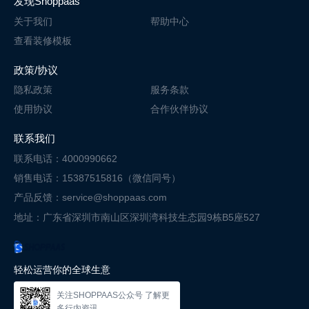
发现Shoppaas
关于我们
帮助中心
查看装修模板
政策/协议
隐私政策
服务条款
使用协议
合作伙伴协议
联系我们
联系电话：4000990662
销售电话：15387515816（微信同号）
产品反馈：service@shoppaas.com
地址：广东省深圳市南山区深圳湾科技
生态园9栋B5座527
轻松运营你的全球生意
关注SHOPPAAS公众号 了解更
多行内资讯