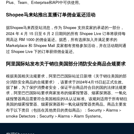
Plus、Team、Enterprise和API中可供使用。
简体中文
Shopee马来站推出直播订单佣金返还活动
登录
免费使用
据Shopee马来西亚站消息，作为 Shopee 支持卖家的承诺的一部分，
2024 年 4 月 15 日至 6 月 2 日期间的所有 Shopee Live 订单将获得每
周高达 RM 1000 的佣金返还。据悉，所有选择加入并满足要求的
Marketplace 和 Shopee Mall 卖家都有资格参加活动，并在活动期间通
过 Shopee Live 下的订单获得佣金返还。
阿里国际站发布关于销往美国部分消防安全商品合规要求
根据美国相关法规要求，阿里巴巴国际站近日新增《关于销往美国的部
2024
4
15
分消防安全商品的合规要求》，该要求于
年
月
日起正式生效。
据了解，为了保护消费者安全，保证平台商品符合目的国的法律法规要
求，阿里巴巴国际站要求商家发布的烟雾报警器、烟雾探测器、一氧化
UL
碳报警器商品需要符合美国相应的
认证标准。该规则适用于所有销往
美国的烟雾报警器、烟雾探测器和一氧化碳报警器类商品。商品主要发
Security
Alarms
布于以下类目（包括在其他类目的类似商品）：
＞
＞
smoke Detectors
Security
Alarms
Alarm Systems
；
＞
＞
。