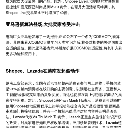
成为此次大促最热门的产品。此外，Shopee Live互动购物的方便性和
简体中文
便捷性印度尼西亚时尚品牌M231表示，在斋月大促活动高峰期，其
Shopee Live交易量比平时增加了40倍。
亚马逊新算法登场,大批卖家将受冲击
登录
免费使用
电商巨头亚马逊发布了一则报告,正式公布了一个名为“COSMO”的新算
法。具体来看,COSMO大量学习人类常识之后,将会对相关的关键词做出
合适的反馈。因此亚马逊表示,将继续扩展COSMO的适应性,将其引入到
更多功能和应用中。
Shopee、Lazada在越南发起假动作
75%
越南工贸部表示，全国有近
的越南消费者参与网上购物，手机仍然
91%
是
的越南消费者在线订购的主要创意，以满足社交商务、直播和人
/
工智能
虚拟现实应用的复杂发展，而这也使得在网上识别假冒商品的卖
Shopee
Phan Manh Ha
家变得困难。对此，
代表
表示，消费者可以随时
Shopee
/
使用
移动应用程序上的举报功能提交有关产品或假冒
假冒商品
审查部门将接收信息，并有一个机制来处理严厉的内容并证明是否合
Lazada
Vu Thi Minh Tu
Lazada
法。
代表
表示，
正重点实施保护知识产权
Lazada
的政策，对卖家进行知识产权政策培训，应用楼层管理技术。
还
与泰国知识产权局、菲律宾知识产权局、韩国知识产权局、马来西亚贸