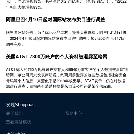
元），同比增长19%；毛利润约为2.74亿美元（合19.8亿元），与2022
简体中文
年相比大幅增长93%。
阿里巴巴4月10日起对国际站发布类目进行调整
登录
免费使用
阿里国际站公告，为了优化商品结构，提升买家体验，阿里巴巴预计将
于2024年4月10日起对国际站发布类目进行调整，预计2024年4月17日
调整完毕。
美国AT&T 7300万账户的个人资料被泄露至暗网
AT&T
760
6540
称大约
万现有账户持有人和
万前客户的个人数据被泄露到
暗网。该公司周六发表声明说，约两周前泄露的这些数据包括社会安全
2019
AT&T
号码等个人信息，来源似乎是
年或更早。
表示，仍在对数据
源进行调查，目前尚不清楚数据是来自该公司还是某个供应商。
发现Shoppaas
关于我们
帮助中心
查看装修模板