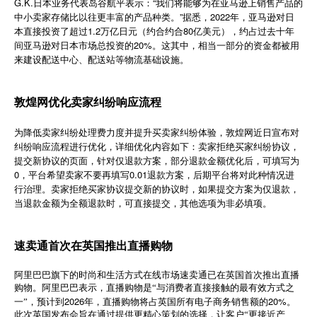
G.K.日本业务代表岛谷航平表示：“我们将能够为在亚马逊上销售产品的
简体中文
中小卖家存储比以往更丰富的产品种类。”据悉，2022年，亚马逊对日
本直接投资了超过1.2万亿日元（约合约合80亿美元），约占过去十年
间亚马逊对日本市场总投资的20%。这其中，相当一部分的资金都被用
来建设配送中心、配送站等物流基础设施。
登录
免费使用
敦煌网优化卖家纠纷响应流程
为降低卖家纠纷处理费力度并提升买卖家纠纷体验，敦煌网近日宣布对
纠纷响应流程进行优化，详细优化内容如下：卖家拒绝买家纠纷协议，
提交新协议的页面，针对仅退款方案，部分退款金额优化后，可填写为
0，平台希望卖家不要再填写0.01退款方案，后期平台将对此种情况进
行治理。卖家拒绝买家协议提交新的协议时，如果提交方案为仅退款，
当退款金额为全额退款时，可直接提交，其他选项为非必填项。
速卖通首次在英国推出直播购物
阿里巴巴旗下的时尚和生活方式在线市场速卖通已在英国首次推出直播
购物。阿里巴巴表示，直播购物是“与消费者直接接触的最有效方式之
2026
20%
一”，预计到
年，直播购物将占英国所有电子商务销售额的
。
此次英国发布会旨在通过提供更精心策划的选择，让客户“更接近产