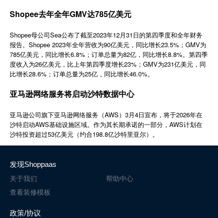
简体中文
Shopee去年全年GMV达785亿美元
Shopee母公司Sea公布了截至2023年12月31日的第四季度和全年财务
登录
免费使用
报告。Shopee 2023年全年营收为90亿美元，同比增长23.5%；GMV为
785亿美元，同比增长6.8%；订单总量为82亿，同比增长8.8%。第四季
度收入为26亿美元，比上年第四季度增长23%；GMV为231亿美元，同
比增长28.6%；订单总量为25亿，同比增长46.0%。
亚马逊网络服务将启动沙特数据中心
AWS
3
4
2026
亚马逊公司旗下亚马逊网络服务（
）
月
日宣布，将于
年在
AWS
AWS
沙特启动
基础设施区域。作为其长期承诺的一部分，
计划在
53
198.8
沙特投资超过
亿美元（约合
亿沙特里亚尔）。
发现Shoppaas
关于我们
帮助中心
查看装修模板
政策/协议