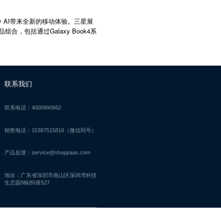
y AI带来全新的移动体验。三星展
品组合，包括通过Galaxy Book4系
联系我们
联系电话：4000990662
销售电话：15387515816（微信同号）
产品反馈：service@shoppaas.com
地址：广东省深圳市南山区深圳湾科技
生态园9栋B5座527