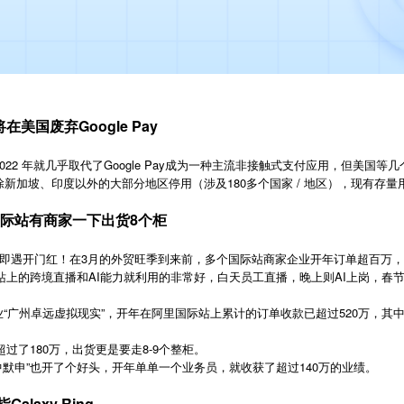
在美国废弃Google Pay
）早在 2022 年就几乎取代了Google Pay成为一种主流非接触式支付应用，但美
6月4日在除新加坡、印度以外的大部分地区停用（涉及180多个国家 / 地区），现有
国际站有商家一下出货8个柜
即遇开门红！在3月的外贸旺季到来前，多个国际站商家企业开年订单超百万
站上的跨境直播和AI能力就利用的非常好，白天员工直播，晚上则AI上岗，春
业“广州卓远虚拟现实”，开年在阿里国际站上累计的订单收款已超过520万，其
过了180万，出货更是要走8-9个整柜。
中默申”也开了个好头，开年单单一个业务员，就收获了超过140万的业绩。
laxy Ring