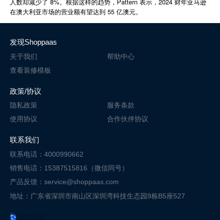
8%
Pattern
2024
人数却减少了
。根据这样的趋势，
表示，
财年亚马逊
55
在澳大利亚市场的营业额有望达到
亿澳元。
发现Shoppaas
关于我们
帮助中心
查看装修模板
政策/协议
隐私政策
服务条款
使用协议
合作伙伴协议
联系我们
联系电话：4000990662
销售电话：15387515816（微信同号）
产品反馈：service@shoppaas.com
地址：广东省深圳市南山区深圳湾科技
生态园9栋B5座527